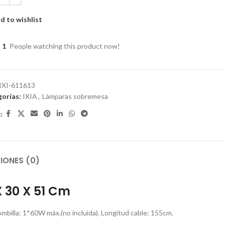
d to wishlist
1
People watching this product now!
IXI-611613
orías:
IXIA
,
Lámparas sobremesa
:
IONES (0)
 30 X 51 Cm
ombilla: 1*60W máx.(no incluida). Longitud cable: 155cm.