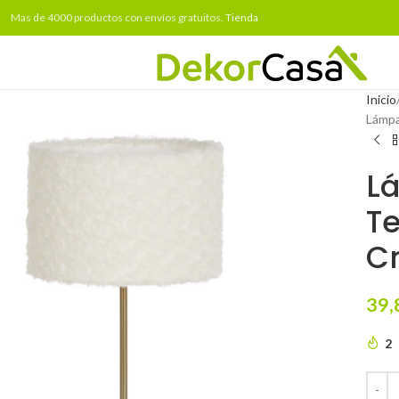
Mas de 4000 productos con envíos gratuitos.
Tienda
Inicio
Lámpa
L
Te
C
39,
2