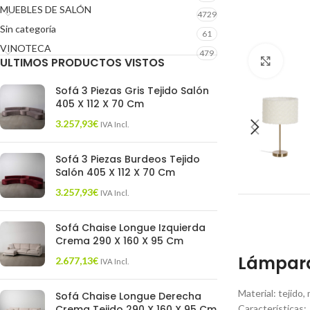
MUEBLES DE SALÓN
4729
Sin categoría
61
VINOTECA
479
ULTIMOS PRODUCTOS VISTOS
Click 
Sofá 3 Piezas Gris Tejido Salón
405 X 112 X 70 Cm
3.257,93
€
IVA Incl.
Sofá 3 Piezas Burdeos Tejido
Salón 405 X 112 X 70 Cm
3.257,93
€
IVA Incl.
Sofá Chaise Longue Izquierda
Crema 290 X 160 X 95 Cm
Lámpara
2.677,13
€
IVA Incl.
Material: tejido
Sofá Chaise Longue Derecha
Crema Tejido 290 X 160 X 95 Cm
Características: