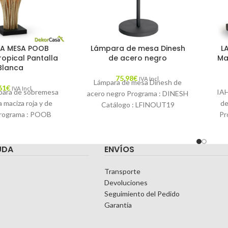
A MESA POOB
Lámpara de mesa Dinesh
L
opical Pantalla
de acero negro
Ma
Blanca
75,98
€
IVA Incl.
Lámpara de mesa Dinesh de
61
€
IVA Incl.
ara de sobremesa
IA
acero negro Programa : DINESH
 maciza roja y de
de
Catálogo : LFINOUT19
rograma : POOB
Pr
Descripción : ¿Quieres tener la
 : LFLAMPARAS17
LF
luz en
ción : Lámpara
UDA
ENVÍOS
Transporte
Devoluciones
Seguimiento del Pedido
Garantía