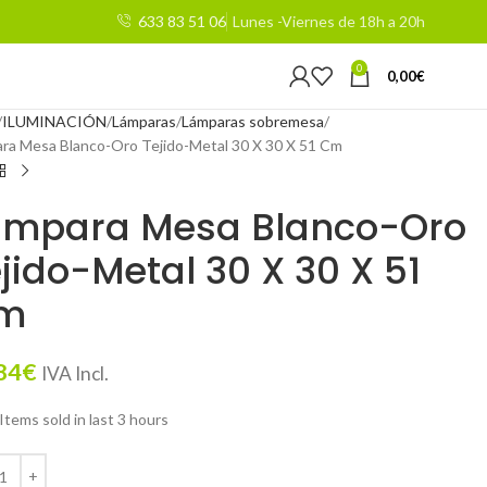
633 83 51 06
Lunes -Viernes de 18h a 20h
0
0,00
€
ILUMINACIÓN
Lámparas
Lámparas sobremesa
ra Mesa Blanco-Oro Tejido-Metal 30 X 30 X 51 Cm
ámpara Mesa Blanco-Oro
jido-Metal 30 X 30 X 51
m
84
€
IVA Incl.
Items sold in last 3 hours