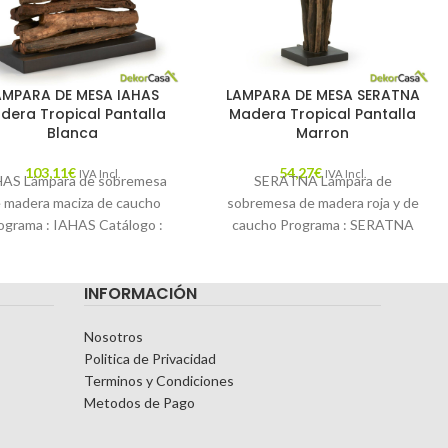
AMPARA DE MESA IAHAS
LAMPARA DE MESA SERATNA
dera Tropical Pantalla
Madera Tropical Pantalla
Blanca
Marron
103,11
€
54,27
€
IVA Incl.
IVA Incl.
HAS Lámpara de sobremesa
SERATNA Lámpara de
 madera maciza de caucho
sobremesa de madera roja y de
ograma : IAHAS Catálogo :
caucho Programa : SERATNA
LAMPARAS17 Descripción :
Catálogo : LFLAMPARAS17
Lámpara de sobremesa
Descripción : Lámpara de
INFORMACIÓN
Nosotros
Politica de Privacidad
Terminos y Condiciones
Metodos de Pago