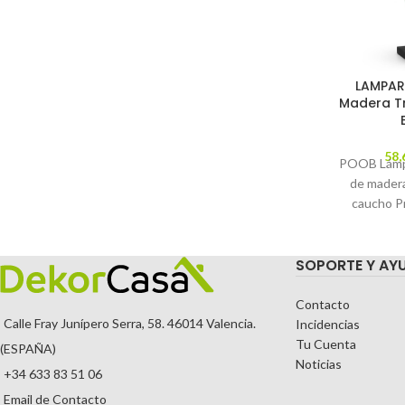
LAMPAR
Madera Tr
58,
POOB Lámp
de madera
caucho P
Catálogo
Descrip
SOPORTE Y AY
Contacto
Calle Fray Junípero Serra, 58. 46014 Valencia.
Incidencias
Tu Cuenta
(ESPAÑA)
Noticias
+34 633 83 51 06
Email de Contacto