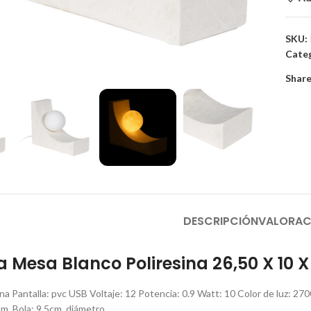
SKU:
Categ
to enlarge
Share
DESCRIPCIÓN
VALORAC
Mesa Blanco Poliresina 26,50 X 10 X
ina Pantalla: pvc USB Voltaje: 12 Potencia: 0.9 Watt: 10 Color de luz: 27
m. Bola: 9.5cm. diámetro.