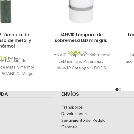
E Lámpara de
JANVIR Lámpara de
Lá
sa de metal y
sobremesa LED mini gris
mármol
36,90
€
IVA Incl.
JANVIR Lámpara de sobremesa
L
,79
€
IVA Incl.
E Lámpara de
LED mini gris Programa :
ace
de metal y mármol
JANVIR Catálogo : LFKIDS
BISCANE Catálogo :
Descripción : La luz y el diseño
Des
17 Descripción :
minación y diseño
UDA
ENVÍOS
Transporte
Devoluciones
Seguimiento del Pedido
Garantía