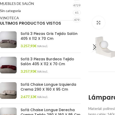
MUEBLES DE SALÓN
4729
Sin categoría
61
VINOTECA
479
ULTIMOS PRODUCTOS VISTOS
Click 
Sofá 3 Piezas Gris Tejido Salón
405 X 112 X 70 Cm
3.257,93
€
IVA Incl.
Sofá 3 Piezas Burdeos Tejido
Salón 405 X 112 X 70 Cm
3.257,93
€
IVA Incl.
Sofá Chaise Longue Izquierda
Crema 290 X 160 X 95 Cm
Lámpara 
2.677,13
€
IVA Incl.
Material: polires
Sofá Chaise Longue Derecha
largo cable: 140c
Crema Tejido 290 X 160 X 95 Cm