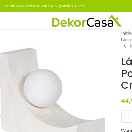
Mas de 4000 productos con envíos gratuitos.
Tienda
Inicio
Lámpa
L
Po
C
44,
Ad