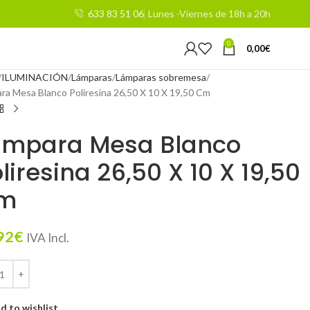
633 83 51 06
Lunes -Viernes de 18h a 20h
0
0,00
€
ILUMINACIÓN
Lámparas
Lámparas sobremesa
ra Mesa Blanco Poliresina 26,50 X 10 X 19,50 Cm
ámpara Mesa Blanco
liresina 26,50 X 10 X 19,50
m
92
€
IVA Incl.
d to wishlist