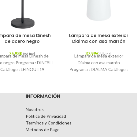
mpara de mesa Dinesh
Lámpara de mesa exterior
de acero negro
Dialma con asa marrón
75,98
€
37,99
€
IVA Incl.
IVA Incl.
ámpara de mesa Dinesh de
Lámpara de mesa exterior
ro negro Programa : DINESH
Dialma con asa marrón
Catálogo : LFINOUT19
Programa : DIALMA Catálogo :
cripción : ¿Quieres tener la
LFINOUT19 Descripción :
luz en
¿Quieres tener la luz
INFORMACIÓN
Nosotros
Politica de Privacidad
Terminos y Condiciones
Metodos de Pago