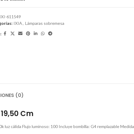
IXI-611549
orías:
IXIA
,
Lámparas sobremesa
:
IONES (0)
 19,50 Cm
00k luz cálida Flujo luminoso: 100 Incluye bombilla: G4 remplazable Medida