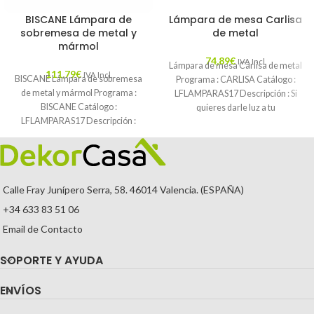
BISCANE Lámpara de
Lámpara de mesa Carlisa
sobremesa de metal y
de metal
mármol
74,89
€
IVA Incl.
Lámpara de mesa Carlisa de metal
111,79
€
IVA Incl.
BISCANE Lámpara de sobremesa
Programa : CARLISA Catálogo :
de metal y mármol Programa :
LFLAMPARAS17 Descripción : Si
BISCANE Catálogo :
quieres darle luz a tu
LFLAMPARAS17 Descripción :
Unimos iluminación y diseño
Calle Fray Junípero Serra, 58. 46014 Valencia. (ESPAÑA)
+34 633 83 51 06
Email de Contacto
SOPORTE Y AYUDA
ENVÍOS