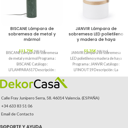
BISCANE Lámpara de
JANVIR Lámpara de
sobremesa de metal y
sobremesa LED polietileno
mármol
y madera de haya
111,79
€
55,35
€
IVA Incl.
IVA Incl.
BISCANE Lámpara de sobremesa
JANVIR Lámpara de sobremesa
de metal y mármol Programa :
LED polietileno y madera de haya
BISCANE Catálogo :
Programa : JANVIR Catálogo :
LFLAMPARAS17 Descripción :
LFINOUT19 Descripción : La
Unimos iluminación y diseño
lámpara
Calle Fray Junípero Serra, 58. 46014 Valencia. (ESPAÑA)
+34 633 83 51 06
Email de Contacto
SOPORTE Y AYUDA