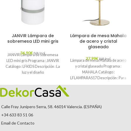
JANVIR Lámpara de
Lámpara de mesa Mahala
sobremesa LED mini gris
de acero y cristal
glaseado
36,90
€
IVA Incl.
JANVIR Lámpara de sobremesa
37,99
€
IVA Incl.
Lámpara de mesa Mahala de acero
LED mini gris Programa : JANVIR
y cristal glaseado Programa :
Catálogo : LFKIDS Descripción : La
MAHALA Catálogo :
luz y el diseño
LFLAMPARAS17 Descripción : Para
los más
Calle Fray Junípero Serra, 58. 46014 Valencia. (ESPAÑA)
+34 633 83 51 06
Email de Contacto