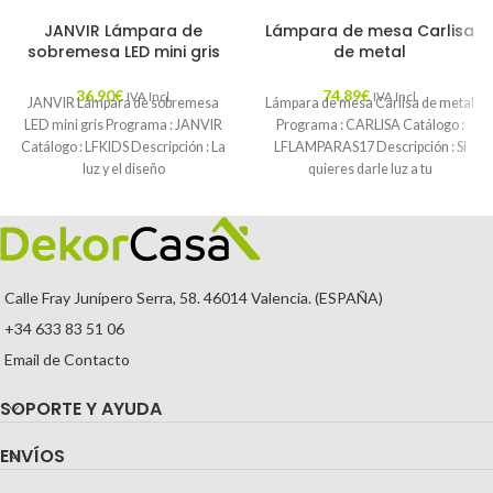
JANVIR Lámpara de
Lámpara de mesa Carlisa
sobremesa LED mini gris
de metal
36,90
€
74,89
€
IVA Incl.
IVA Incl.
JANVIR Lámpara de sobremesa
Lámpara de mesa Carlisa de metal
LED mini gris Programa : JANVIR
Programa : CARLISA Catálogo :
Catálogo : LFKIDS Descripción : La
LFLAMPARAS17 Descripción : Si
luz y el diseño
quieres darle luz a tu
Calle Fray Junípero Serra, 58. 46014 Valencia. (ESPAÑA)
+34 633 83 51 06
Email de Contacto
SOPORTE Y AYUDA
ENVÍOS