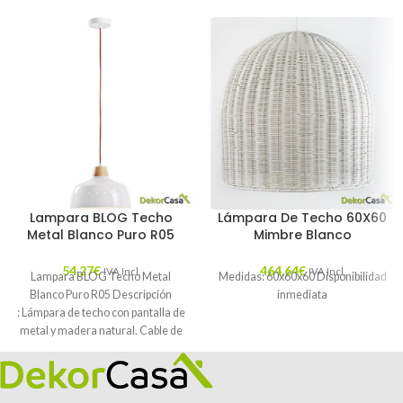
Lampara BLOG Techo
Lámpara De Techo 60X60
Metal Blanco Puro R05
Mimbre Blanco
54,27
€
464,64
€
IVA Incl.
IVA Incl.
Lampara BLOG Techo Metal
Medidas: 60x60x60 Disponibilidad
Blanco Puro R05 Descripción
inmediata
: Lámpara de techo con pantalla de
metal y madera natural. Cable de