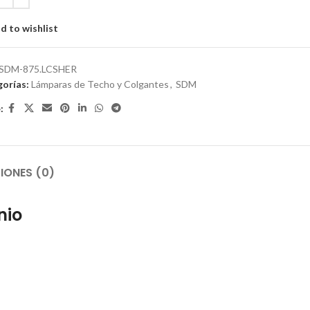
d to wishlist
SDM-875.LCSHER
orías:
Lámparas de Techo y Colgantes
,
SDM
:
IONES (0)
nio