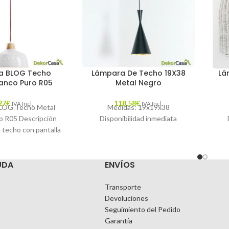
a BLOG Techo
Lámpara De Techo 19X38
Lá
lanco Puro R05
Metal Negro
27
€
118,58
€
IVA Incl.
IVA Incl.
LOG Techo Metal
Medidas: 19x19x38
o R05 Descripción
Disponibilidad inmediata
 techo con pantalla
y madera natural.
able de
UDA
ENVÍOS
Transporte
Devoluciones
Seguimiento del Pedido
Garantía