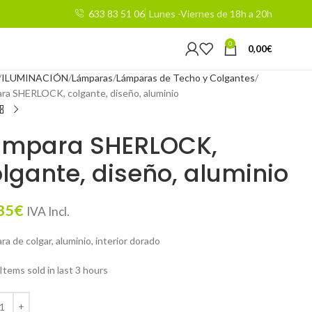
633 83 51 06
Lunes -Viernes de 18h a 20h
0
0,00
€
ILUMINACIÓN
Lámparas
Lámparas de Techo y Colgantes
ra SHERLOCK, colgante, diseño, aluminio
ámpara SHERLOCK,
lgante, diseño, aluminio
35
€
IVA Incl.
a de colgar, aluminio, interior dorado
Items sold in last 3 hours