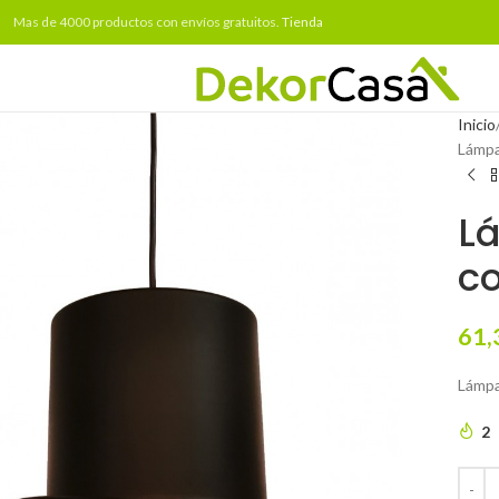
Mas de 4000 productos con envíos gratuitos.
Tienda
Inicio
Lámpa
L
co
61,
Lámpar
2