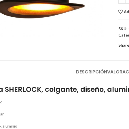
Ad
to enlarge
SKU:
Categ
Share
DESCRIPCIÓN
VALORAC
 SHERLOCK, colgante, diseño, alumi
:
ar
, aluminio