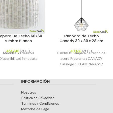
mpara De Techo 60X60
Lámpara de Techo
Mimbre Blanco
Canady 30 x 30 x 28 cm
464,64
€
40,16
€
IVA Incl.
IVA Incl.
Medidas: 60x60x60
CANADY Lámpara de techo de
Disponibilidad inmediata
acero Programa : CANADY
Catálogo : LFLAMPARAS17
Descripción : Lámpara de techo
hecha de varillas
INFORMACIÓN
Nosotros
Politica de Privacidad
Terminos y Condiciones
Metodos de Pago