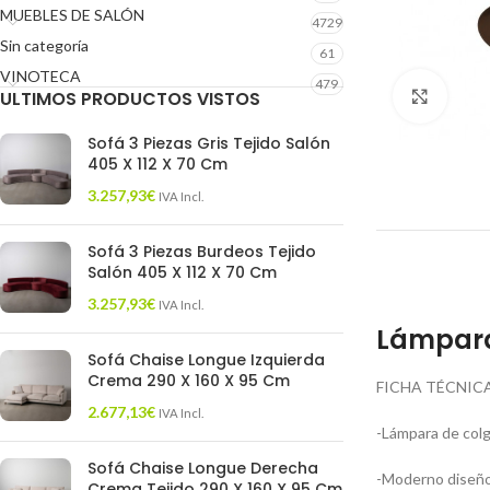
MUEBLES DE SALÓN
4729
Sin categoría
61
VINOTECA
479
ULTIMOS PRODUCTOS VISTOS
Click 
Sofá 3 Piezas Gris Tejido Salón
405 X 112 X 70 Cm
3.257,93
€
IVA Incl.
Sofá 3 Piezas Burdeos Tejido
Salón 405 X 112 X 70 Cm
3.257,93
€
IVA Incl.
Lámpara
Sofá Chaise Longue Izquierda
Crema 290 X 160 X 95 Cm
FICHA TÉCNICA
2.677,13
€
IVA Incl.
-Lámpara de colg
Sofá Chaise Longue Derecha
-Moderno diseño
Crema Tejido 290 X 160 X 95 Cm