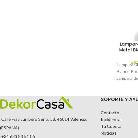
Lampar
Metal B
54,
Lampara B
Blanco Pur
: Lámpara de
de metal 
C
SOPORTE Y AY
Contacto
Calle Fray Junípero Serra, 58. 46014 Valencia.
Incidencias
Tu Cuenta
(ESPAÑA)
Noticias
+34 633 83 51 06