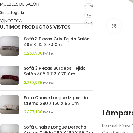
MUEBLES DE SALÓN
4729
Sin categoría
61
VINOTECA
479
ULTIMOS PRODUCTOS VISTOS
Click 
Sofá 3 Piezas Gris Tejido Salón
405 X 112 X 70 Cm
3.257,93
€
IVA Incl.
Sofá 3 Piezas Burdeos Tejido
Salón 405 X 112 X 70 Cm
3.257,93
€
IVA Incl.
Sofá Chaise Longue Izquierda
Crema 290 X 160 X 95 Cm
Lámpara 
2.677,13
€
IVA Incl.
Material: hierro
Sofá Chaise Longue Derecha
Crema Tejido 290 X 160 X 95 Cm
Características: