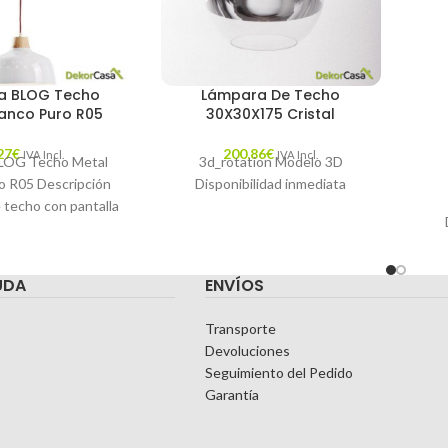
a BLOG Techo
Lámpara De Techo
lanco Puro R05
30X30X175 Cristal
27
€
200,86
€
IVA Incl.
IVA Incl.
LOG Techo Metal
3d_rotation Modelo 3D
o R05 Descripción
Disponibilidad inmediata
 techo con pantalla
y madera natural.
able de
UDA
ENVÍOS
Transporte
Devoluciones
Seguimiento del Pedido
Garantía