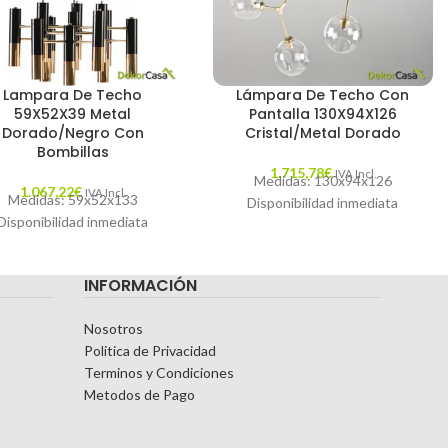
Lampara De Techo
Lámpara De Techo Con
59X52X39 Metal
Pantalla 130X94X126
Dorado/Negro Con
Cristal/Metal Dorado
Bombillas
1.715,78
€
IVA Incl.
Medidas: 130x94x126
1.067,22
€
IVA Incl.
Medidas: 59x52x133
Disponibilidad inmediata
Disponibilidad inmediata
INFORMACIÓN
Nosotros
Politica de Privacidad
Terminos y Condiciones
Metodos de Pago