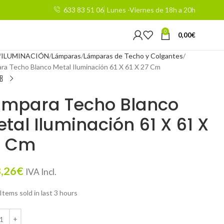
633 83 51 06
Lunes -Viernes de 18h a 20h
0
0,00
€
ILUMINACIÓN
Lámparas
Lámparas de Techo y Colgantes
ra Techo Blanco Metal Iluminación 61 X 61 X 27 Cm
ámpara Techo Blanco
tal Iluminación 61 X 61 X
7 Cm
,26
€
IVA Incl.
Items sold in last 3 hours