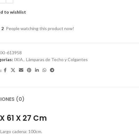
d to wishlist
2
People watching this product now!
IXI-613958
orías:
IXIA
,
Lámparas de Techo y Colgantes
:
IONES (0)
X 61 X 27 Cm
. Largo cadena: 100cm.