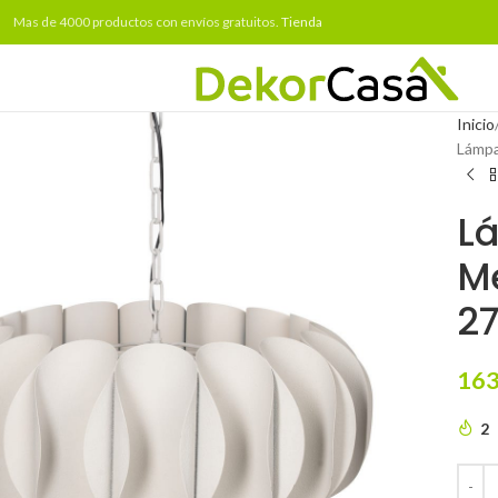
Mas de 4000 productos con envíos gratuitos.
Tienda
Inicio
Lámpa
L
Me
2
163
2