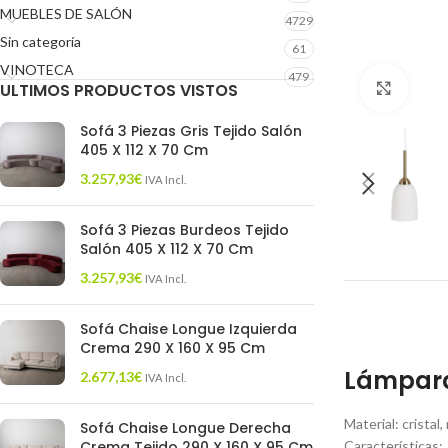
MUEBLES DE SALÓN
4729
Sin categoría
61
VINOTECA
479
ULTIMOS PRODUCTOS VISTOS
Click 
Sofá 3 Piezas Gris Tejido Salón
405 X 112 X 70 Cm
3.257,93
€
IVA Incl.
Sofá 3 Piezas Burdeos Tejido
Salón 405 X 112 X 70 Cm
3.257,93
€
IVA Incl.
Sofá Chaise Longue Izquierda
Crema 290 X 160 X 95 Cm
Lámpara
2.677,13
€
IVA Incl.
Material: cristal
Sofá Chaise Longue Derecha
Crema Tejido 290 X 160 X 95 Cm
Características: