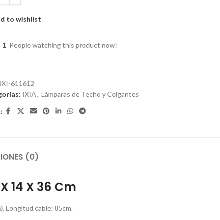
d to wishlist
1
People watching this product now!
IXI-611612
orías:
IXIA
,
Lámparas de Techo y Colgantes
:
IONES (0)
X 14 X 36 Cm
a). Longitud cable: 85cm.