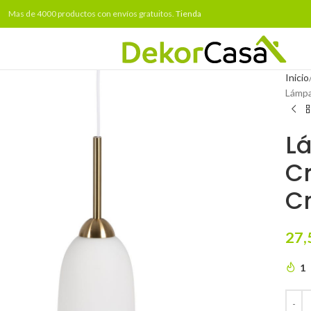
Mas de 4000 productos con envíos gratuitos.
Tienda
Inicio
Lámpa
L
Cr
C
27,
1