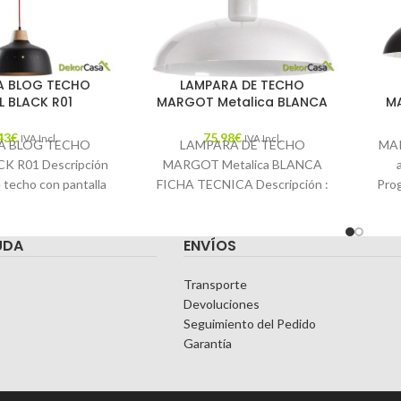
A BLOG TECHO
LAMPARA DE TECHO
L BLACK R01
MARGOT Metalica BLANCA
MA
43
€
75,98
€
IVA Incl.
IVA Incl.
A BLOG TECHO
LAMPARA DE TECHO
MAR
K R01 Descripción
MARGOT Metalica BLANCA
 techo con pantalla
FICHA TECNICA Descripción :
Pro
y madera natural.
Lámpara de techo en metal y
LF
de suspensión
madera. Para bombilla E-27
UDA
ENVÍOS
Transporte
Devoluciones
Seguimiento del Pedido
Garantía