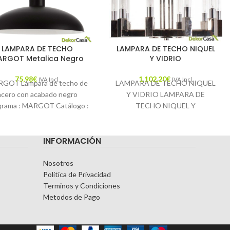
LAMPARA DE TECHO
LAMPARA DE TECHO NIQUEL
RGOT Metalica Negro
Y VIDRIO
75,98
€
1.102,20
€
IVA Incl.
IVA Incl.
GOT Lámpara de techo de
LAMPARA DE TECHO NIQUEL
acero con acabado negro
Y VIDRIO LAMPARA DE
grama : MARGOT Catálogo :
TECHO NIQUEL Y
LAMPARAS17 Descripción :
VIDRIOMATERIAL HIERROCOMB
La lámpara de
CON NIQUEL /
INFORMACIÓN
VIDRIOMEDIDAS 79X79X162
LAMPARA DE TECHO NIQUEL
Y
Nosotros
Politica de Privacidad
Terminos y Condiciones
Metodos de Pago