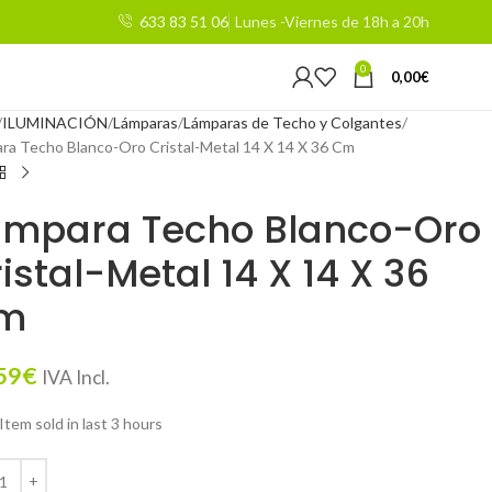
633 83 51 06
Lunes -Viernes de 18h a 20h
0
0,00
€
ILUMINACIÓN
Lámparas
Lámparas de Techo y Colgantes
ra Techo Blanco-Oro Cristal-Metal 14 X 14 X 36 Cm
ámpara Techo Blanco-Oro
istal-Metal 14 X 14 X 36
m
59
€
IVA Incl.
Item sold in last 3 hours