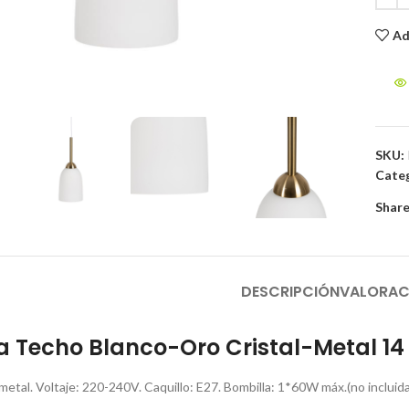
Ad
to enlarge
SKU:
Categ
Share
DESCRIPCIÓN
VALORAC
 Techo Blanco-Oro Cristal-Metal 14 
, metal. Voltaje: 220-240V. Caquillo: E27. Bombilla: 1*60W máx.(no incluid