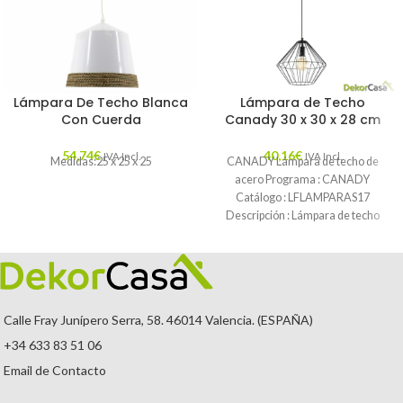
Lámpara De Techo Blanca
Lámpara de Techo
Con Cuerda
Canady 30 x 30 x 28 cm
54,74
€
40,16
€
IVA Incl.
IVA Incl.
Medidas:25 x 25 x 25
CANADY Lámpara de techo de
acero Programa : CANADY
Catálogo : LFLAMPARAS17
Descripción : Lámpara de techo
hecha de varillas
Calle Fray Junípero Serra, 58. 46014 Valencia. (ESPAÑA)
+34 633 83 51 06
Email de Contacto