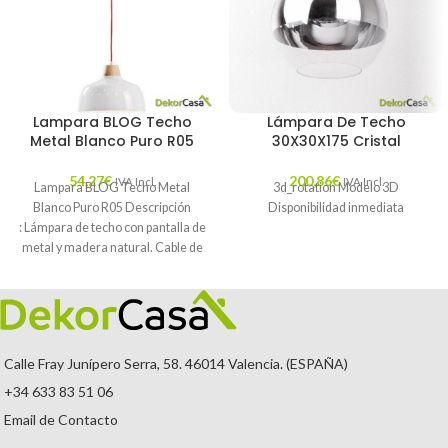
Lampara BLOG Techo
Lámpara De Techo
Metal Blanco Puro R05
30X30X175 Cristal
54,27
€
200,86
€
IVA Incl.
IVA Incl.
Lampara BLOG Techo Metal
3d_rotation Modelo 3D
Blanco Puro R05 Descripción
Disponibilidad inmediata
: Lámpara de techo con pantalla de
metal y madera natural. Cable de
Calle Fray Junípero Serra, 58. 46014 Valencia. (ESPAÑA)
+34 633 83 51 06
Email de Contacto