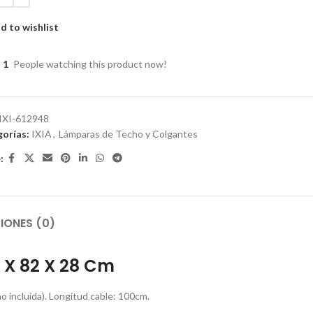
d to wishlist
1
People watching this product now!
IXI-612948
orías:
IXIA
,
Lámparas de Techo y Colgantes
:
IONES (0)
 X 82 X 28 Cm
no incluida). Longitud cable: 100cm.