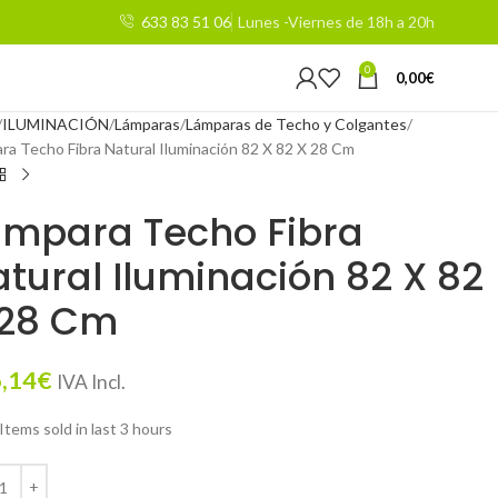
633 83 51 06
Lunes -Viernes de 18h a 20h
0
0,00
€
ILUMINACIÓN
Lámparas
Lámparas de Techo y Colgantes
ra Techo Fibra Natural Iluminación 82 X 82 X 28 Cm
ámpara Techo Fibra
tural Iluminación 82 X 82
 28 Cm
,14
€
IVA Incl.
Items sold in last 3 hours