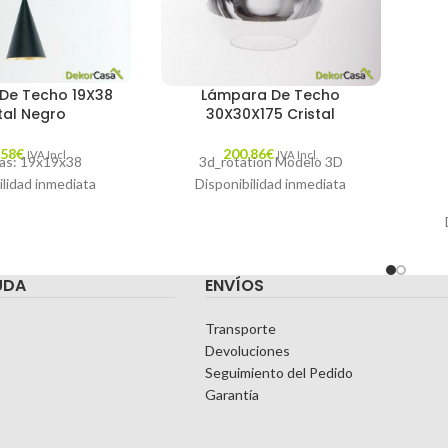
De Techo 19X38
Lámpara De Techo
tal Negro
30X30X175 Cristal
,58
€
200,86
€
IVA Incl.
IVA Incl.
as: 19x19x38
3d_rotation Modelo 3D
ilidad inmediata
Disponibilidad inmediata
UDA
ENVÍOS
Transporte
Devoluciones
Seguimiento del Pedido
Garantía