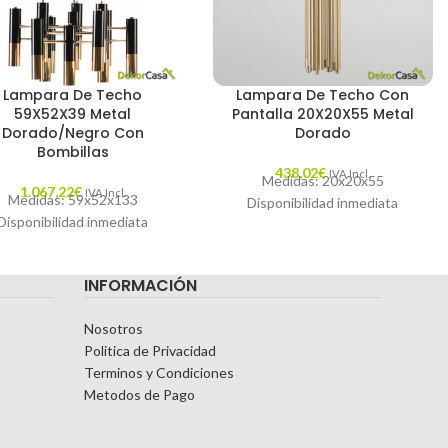
Lampara De Techo
Lampara De Techo Con
59X52X39 Metal
Pantalla 20X20X55 Metal
Dorado/Negro Con
Dorado
Bombillas
438,02
€
IVA Incl.
Medidas: 20x20x55
1.067,22
€
IVA Incl.
Medidas: 59x52x133
Disponibilidad inmediata
Disponibilidad inmediata
INFORMACIÓN
Nosotros
Politica de Privacidad
Terminos y Condiciones
Metodos de Pago