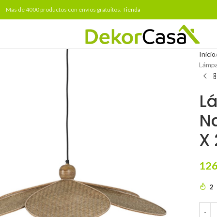
Mas de 4000 productos con envíos gratuitos.
Tienda
Inicio
Lámpa
L
Na
X
126
2