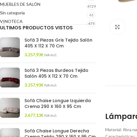
MUEBLES DE SALÓN
4729
Sin categoría
61
VINOTECA
479
ULTIMOS PRODUCTOS VISTOS
Click 
Sofá 3 Piezas Gris Tejido Salón
405 X 112 X 70 Cm
3.257,93
€
IVA Incl.
Sofá 3 Piezas Burdeos Tejido
Salón 405 X 112 X 70 Cm
3.257,93
€
IVA Incl.
Sofá Chaise Longue Izquierda
Crema 290 X 160 X 95 Cm
Lámpara 
2.677,13
€
IVA Incl.
Material: fibra n
Sofá Chaise Longue Derecha
Crema Tejido 290 X 160 X 95 Cm
Características: