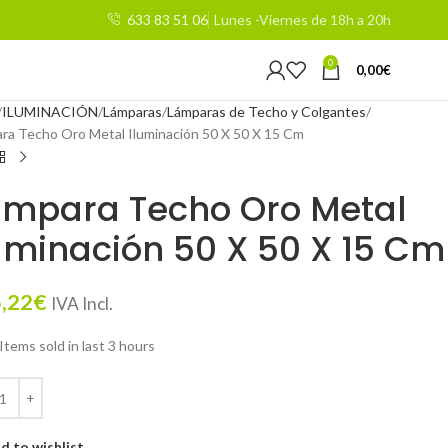
633 83 51 06
Lunes -Viernes de 18h a 20h
0
0,00
€
ILUMINACIÓN
Lámparas
Lámparas de Techo y Colgantes
ra Techo Oro Metal Iluminación 50 X 50 X 15 Cm
ámpara Techo Oro Metal
uminación 50 X 50 X 15 Cm
,22
€
IVA Incl.
Items sold in last 3 hours
d to wishlist