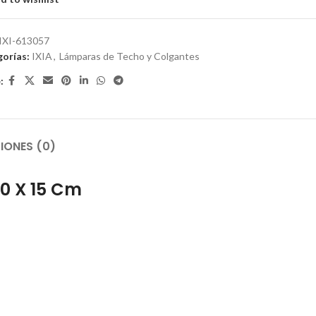
IXI-613057
orías:
IXIA
,
Lámparas de Techo y Colgantes
:
IONES (0)
0 X 15 Cm