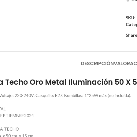
SKU:
Categ
to enlarge
Share
DESCRIPCIÓN
VALORAC
 Techo Oro Metal Iluminación 50 X 5
 Voltaje: 220-240V. Casquillo: E27. Bombillas: 1*25W máx (no incluida).
TAL
EPTIEMBRE2024
RA TECHO
 x 50 cm. x 15 cm.