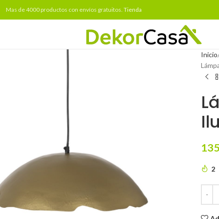
Mas de 4000 productos con envíos gratuitos.
Tienda
Inicio
Lámpa
L
Il
135
2
Ad