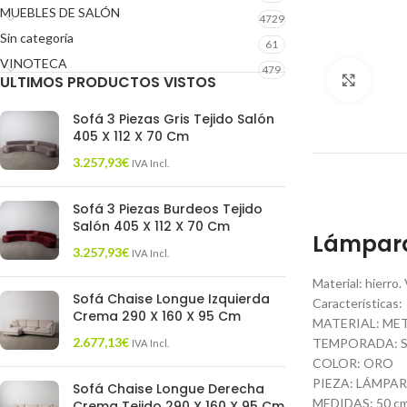
MUEBLES DE SALÓN
4729
Sin categoría
61
VINOTECA
479
ULTIMOS PRODUCTOS VISTOS
Click 
Sofá 3 Piezas Gris Tejido Salón
405 X 112 X 70 Cm
3.257,93
€
IVA Incl.
Sofá 3 Piezas Burdeos Tejido
Salón 405 X 112 X 70 Cm
Lámpara
3.257,93
€
IVA Incl.
Material: hierro.
Sofá Chaise Longue Izquierda
Características:
Crema 290 X 160 X 95 Cm
MATERIAL: ME
2.677,13
€
TEMPORADA: S
IVA Incl.
COLOR: ORO
PIEZA: LÁMPA
Sofá Chaise Longue Derecha
MEDIDAS: 50 cm.
Crema Tejido 290 X 160 X 95 Cm