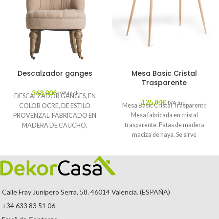
Descalzador ganges
Mesa Basic Cristal
Trasparente
363,00
€
IVA Incl.
DESCALZADOR GANGES, EN
125,84
€
IVA Incl.
Mesa Basic Cristal Trasparente
COLOR OCRE, DE ESTILO
Mesa fabricada en cristal
PROVENZAL. FABRICADO EN
trasparente. Patas de madera
MADERA DE CAUCHO,
maciza de haya. Se sirve
COMBINADO CON ALGODÓN Y
desmontada. Ancho: 140
LINO. ESPUMA. PRODUCTO
DESMONTABLE.
🚚
Envío Gratuito.
Calle Fray Junípero Serra, 58. 46014 Valencia. (ESPAÑA)
+34 633 83 51 06