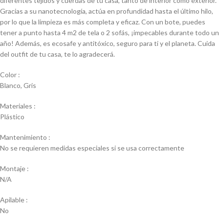
diferentes tejidos y cuerdas de tu casa, tanto de interior como exterior.
Gracias a su nanotecnología, actúa en profundidad hasta el último hilo,
por lo que la limpieza es más completa y eficaz. Con un bote, puedes
tener a punto hasta 4 m2 de tela o 2 sofás, ¡impecables durante todo un
año! Además, es ecosafe y antitóxico, seguro para ti y el planeta. Cuida
del outfit de tu casa, te lo agradecerá.
Color :
Blanco, Gris
Materiales :
Plástico
Mantenimiento :
No se requieren medidas especiales si se usa correctamente
Montaje :
N/A
Apilable :
No