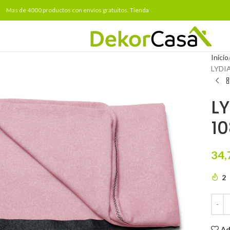
Mas de 4000 productos con envíos gratuitos.
Tienda
Inicio
LYDIA
L
1
34,
2
Ad