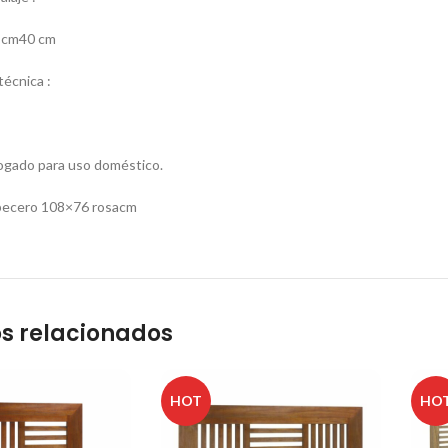
 cm40 cm
écnica :
gado para uso doméstico.
becero 108×76 rosacm
s relacionados
HOT
HO