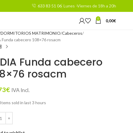
633 83 51 06
Lunes -Viernes de 18h a 20h
0
0,00
€
DORMITORIOS MATRIMONIO
Cabeceros
 Funda cabecero 108×76 rosacm
YDIA Funda cabecero
08×76 rosacm
73
€
IVA Incl.
Items sold in last 3 hours
d to wishlist