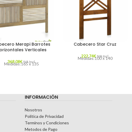
ecero Merapi Barrotes
Cabecero Star Cruz
orizontales Verticales
222,74
€
IVA Incl.
Medidas:100 x 140
368,08
€
IVA Incl.
Medidas:165 x 135
INFORMACIÓN
Nosotros
Politica de Privacidad
Terminos y Condiciones
Metodos de Pago