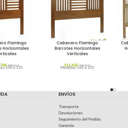
ro Flamingo
Cabecero Flamingo
Cab
s Horizontales
Barrotes Horizontales
H
rticales
Verticales
,74
€
311,45
€
IVA Incl.
IVA Incl.
as:100 x 135
Medidas:165 x 135
UDA
ENVÍOS
Transporte
Devoluciones
Seguimiento del Pedido
Garantía