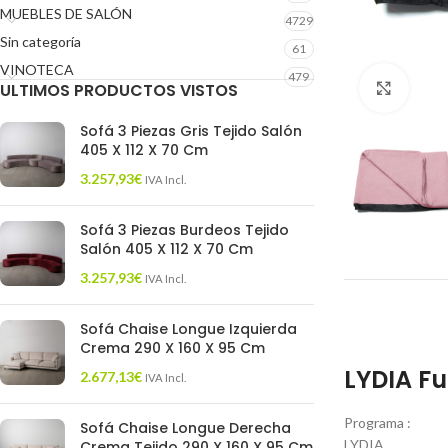
MUEBLES DE SALÓN
4729
Sin categoría
61
VINOTECA
479
ULTIMOS PRODUCTOS VISTOS
Click 
Sofá 3 Piezas Gris Tejido Salón
405 X 112 X 70 Cm
3.257,93
€
IVA Incl.
Sofá 3 Piezas Burdeos Tejido
Salón 405 X 112 X 70 Cm
3.257,93
€
IVA Incl.
Sofá Chaise Longue Izquierda
Crema 290 X 160 X 95 Cm
LYDIA F
2.677,13
€
IVA Incl.
Programa :
Sofá Chaise Longue Derecha
LYDIA
Crema Tejido 290 X 160 X 95 Cm