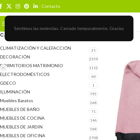
Contacto
Buscar
BROWSE CATEGORIES
Sentimos las molestias. Cerrado temporalmente. Gracias
CATEGORÍAS DEL PRODUCTO
CLIMATIZACIÓN Y CALEFACCIÓN
21
DECORACIÓN
2359
DORMITORIOS MATRIMONIO
1112
ELECTRODOMÉSTICOS
60
GDECO
1
ILUMINACIÓN
795
Muebles Baratos
268
MUEBLES DE BAÑO
71
MUEBLES DE COCINA
146
MUEBLES DE JARDIN
568
MUEBLES DE OFICINA
2708