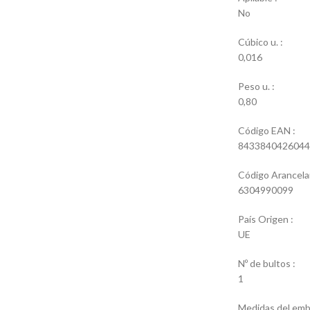
No
Cúbico u. :
0,016
Peso u. :
0,80
Código EAN :
8433840426044
Código Arancelar
6304990099
País Origen :
UE
Nº de bultos :
1
Medidas del emba