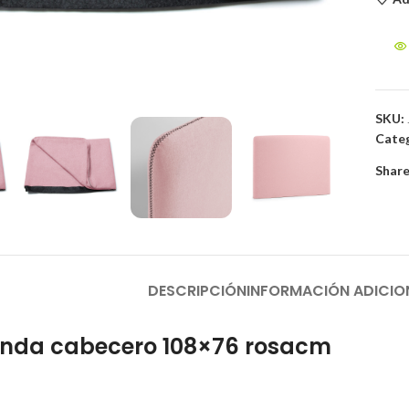
to enlarge
SKU:
Categ
Share
DESCRIPCIÓN
INFORMACIÓN ADICIO
unda cabecero 108×76 rosacm