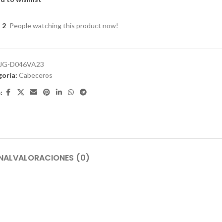
2
People watching this product now!
JG-D046VA23
oría:
Cabeceros
:
NAL
VALORACIONES (0)