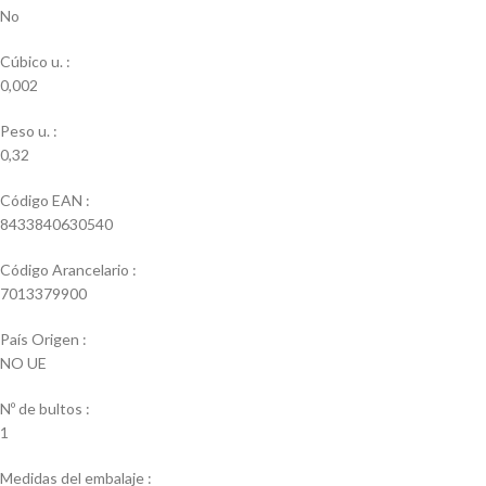
No
Cúbico u. :
0,002
Peso u. :
0,32
Código EAN :
8433840630540
Código Arancelario :
7013379900
País Origen :
NO UE
Nº de bultos :
1
Medidas del embalaje :