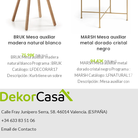
BRUK Mesa auxiliar
MARSH Mesa auxiliar
madera natural blanco
metal dorado cristal
negro
75,98
€
IVA Incl.
BRUK Mesa auxiliar madera
94,43
€
IVA Incl.
MARSH Mesa auxiliar metal
natural blanco Programa : BRUK
dorado cristal negro Programa :
Catálogo : LFDECORAR17
MARSH Catálogo : LFNATURAL17
Descripción : Kurb tiene un sobre
Descripción : Mesa auxiliar con
con acabado
sobre de
Calle Fray Junípero Serra, 58. 46014 Valencia. (ESPAÑA)
+34 633 83 51 06
Email de Contacto