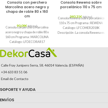
Consola con perchero
Consola Rewena sobre
Marcolina acero negro y
porcelánico 110 x 75 cm
chapa de roble 80 x 160
cm
340,31
€
IVA Incl.
Consola Rewena sobre porcelánico
110 x 75 cm Programa : REWENA
90,09
€
IVA Incl.
Consola con perchero Marcolina
Catálogo : LFCOMER2018K
acero negro y chapa de roble 80 x
Descripción : La consola Rewena es
160 cm Programa : MARCOLINA
Catálogo : LFDECORAR17
Calle Fray Junípero Serra, 58. 46014 Valencia. (ESPAÑA)
+34 633 83 51 06
Email de Contacto
SOPORTE Y AYUDA
ENVÍOS