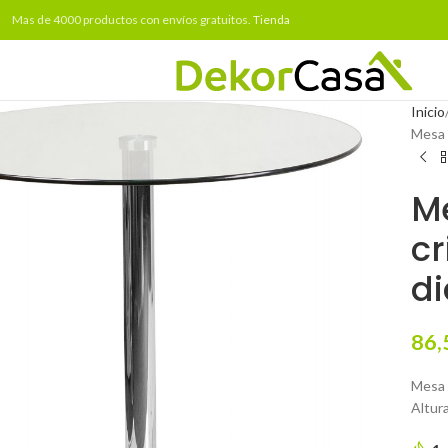
Mas de 4000 productos con envíos gratuitos.
Tienda
Inicio
Mesa 
M
cr
d
86,
Mesa 
Altur