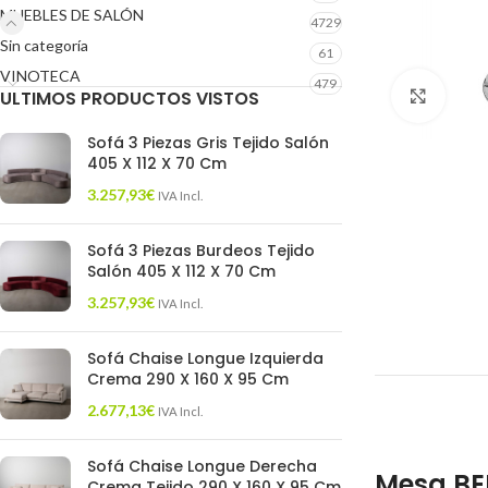
MUEBLES DE SALÓN
4729
Sin categoría
61
VINOTECA
479
ULTIMOS PRODUCTOS VISTOS
Click 
Sofá 3 Piezas Gris Tejido Salón
405 X 112 X 70 Cm
3.257,93
€
IVA Incl.
Sofá 3 Piezas Burdeos Tejido
Salón 405 X 112 X 70 Cm
3.257,93
€
IVA Incl.
Sofá Chaise Longue Izquierda
Crema 290 X 160 X 95 Cm
2.677,13
€
IVA Incl.
Sofá Chaise Longue Derecha
Mesa BE
Crema Tejido 290 X 160 X 95 Cm