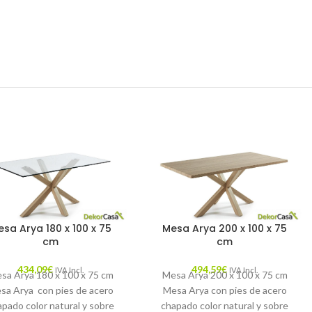
sa Arya 180 x 100 x 75
Mesa Arya 200 x 100 x 75
cm
cm
434,09
€
494,59
€
IVA Incl.
IVA Incl.
sa Arya 180 x 100 x 75 cm
Mesa Arya 200 x 100 x 75 cm
sa Arya con pies de acero
Mesa Arya con pies de acero
apado color natural y sobre
chapado color natural y sobre