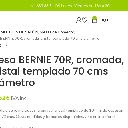
633 83 51 06
Lunes -Viernes de 18h a 20h
0
0,00
€
MUEBLES DE SALÓN
Mesas de Comedor
BERNIE 70R, cromada, cristal templado 70 cms diámetro
esa BERNIE 70R, cromada,
istal templado 70 cms
iámetro
52
€
IVA Incl.
de diseño multiusos, cromada, cristal templado de 10 mm. de espesor.
a 73 cms. Otras medidas y formatos disponibles. Uso en interiores