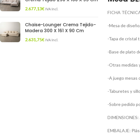
2.677,13
€
IVA Incl.
FICHA TÉCNICA
Chaise-Lounger Crema Tejido-
-Mesa de diseño,
Madera 300 X 161 X 90 Cm
-Tapa de cristal
2.631,75
€
IVA Incl.
-Base de plato d
-Otras medidas y
-A juego mesas c
-Taburetes y sil
-Sobre pedido po
DIMENSIONES: An
EMBALAJE: Plást