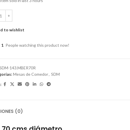
Item sold in last 3 hours
d to wishlist
1
People watching this product now!
SDM-143.MBER70R
orías:
Mesas de Comedor
,
SDM
:
IONES (0)
o 70 cms diámetro