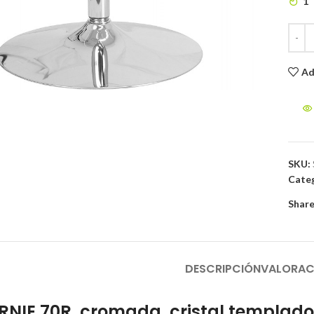
1
to enlarge
Ad
SKU:
Categ
Share
DESCRIPCIÓN
VALORAC
RNIE 70R, cromada, cristal templad