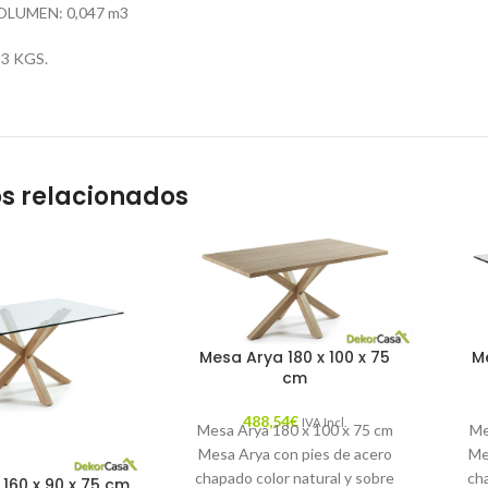
OLUMEN: 0,047 m3
3 KGS.
s relacionados
Mesa Arya 180 x 100 x 75
Me
cm
488,54
€
IVA Incl.
Mesa Arya 180 x 100 x 75 cm
Me
Mesa Arya con pies de acero
Me
chapado color natural y sobre
ch
160 x 90 x 75 cm