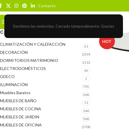
Contacto
Buscar
BROWSE CATEGORIES
Sentimos las molestias. Cerrado temporalmente. Gracias
CATEGORÍAS DEL PRODUCTO
HOT
CLIMATIZACIÓN Y CALEFACCIÓN
21
DECORACIÓN
2359
DORMITORIOS MATRIMONIO
1112
ELECTRODOMÉSTICOS
60
GDECO
1
ILUMINACIÓN
795
Muebles Baratos
268
MUEBLES DE BAÑO
71
MUEBLES DE COCINA
146
MUEBLES DE JARDIN
568
MUEBLES DE OFICINA
2708