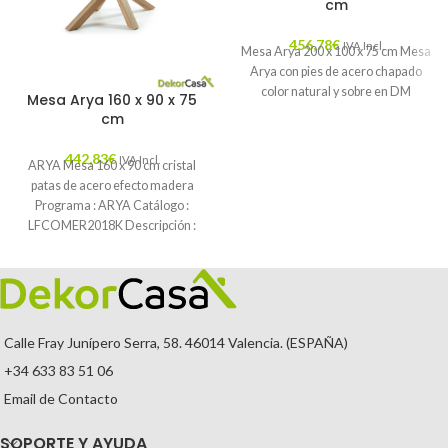
cm
456,78
€
IVA Incl.
Mesa Arya 200 x 100 x 75 cm Mesa
Arya con pies de acero chapado
color natural y sobre en DM
Mesa Arya 160 x 90 x 75
cm
442,83
€
IVA Incl.
ARYA Mesa 160 x 90 cm cristal
patas de acero efecto madera
Programa : ARYA Catálogo :
LFCOMER2018K Descripción :
Calle Fray Junípero Serra, 58. 46014 Valencia. (ESPAÑA)
+34 633 83 51 06
Email de Contacto
SOPORTE Y AYUDA