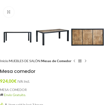
Click to enlarge
Inicio
MUEBLES DE SALÓN
Mesas de Comedor
Mesa comedor
924,00
€
IVA Incl.
MESA COMEDOR
🚚
Envío Gratuito.
1
Item sold in last 3 hours