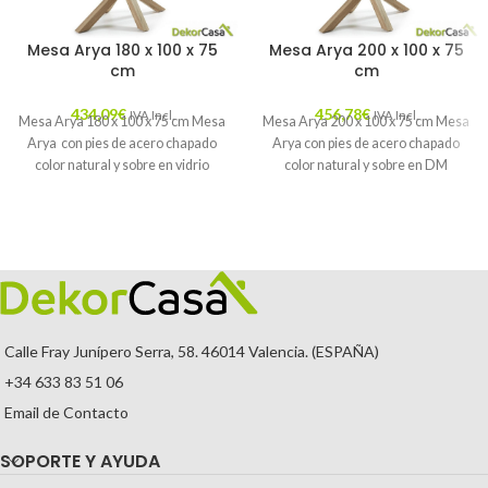
Mesa Arya 180 x 100 x 75
Mesa Arya 200 x 100 x 75
cm
cm
434,09
€
456,78
€
IVA Incl.
IVA Incl.
Mesa Arya 180 x 100 x 75 cm Mesa
Mesa Arya 200 x 100 x 75 cm Mesa
Arya con pies de acero chapado
Arya con pies de acero chapado
color natural y sobre en vidrio
color natural y sobre en DM
Calle Fray Junípero Serra, 58. 46014 Valencia. (ESPAÑA)
+34 633 83 51 06
Email de Contacto
SOPORTE Y AYUDA