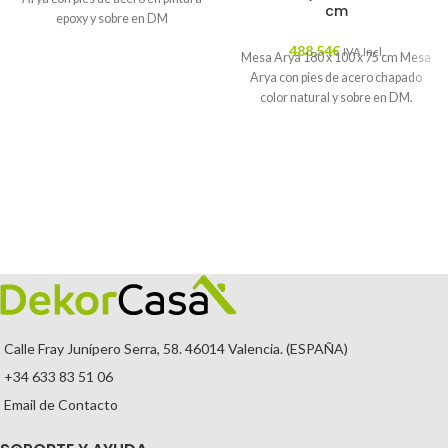
cm
epoxy y sobre en DM
488,54
€
IVA Incl.
Mesa Arya 180 x 100 x 75 cm Mesa
Arya con pies de acero chapado
color natural y sobre en DM.
Calle Fray Junípero Serra, 58. 46014 Valencia. (ESPAÑA)
+34 633 83 51 06
Email de Contacto