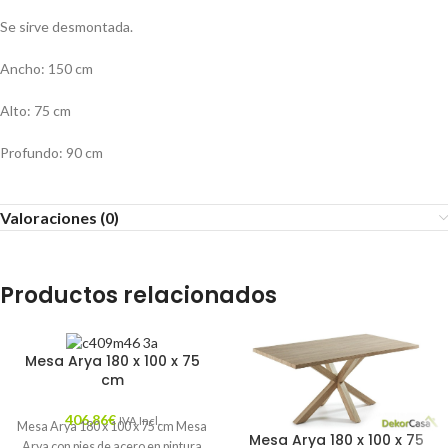
Se sirve desmontada.
Ancho: 150 cm
Alto: 75 cm
Profundo: 90 cm
Valoraciones (0)
Productos relacionados
Mesa Arya 180 x 100 x 75
cm
406,86
€
IVA Incl.
Mesa Arya 180 x 100 x 75 cm Mesa
Mesa Arya 180 x 100 x 75
Arya con pies de acero en pintura