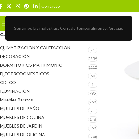
Contacto
Buscar
BROWSE CATEGORIES
Sentimos las molestias. Cerrado temporalmente. Gracias
CATEGORÍAS DEL PRODUCTO
CLIMATIZACIÓN Y CALEFACCIÓN
21
DECORACIÓN
2359
DORMITORIOS MATRIMONIO
1112
ELECTRODOMÉSTICOS
60
GDECO
1
ILUMINACIÓN
795
Muebles Baratos
268
MUEBLES DE BAÑO
71
MUEBLES DE COCINA
146
MUEBLES DE JARDIN
568
MUEBLES DE OFICINA
2708