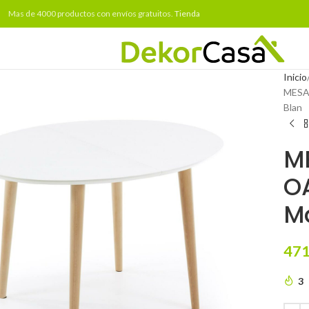
Mas de 4000 productos con envíos gratuitos.
Tienda
Inicio
MESA
Blan
M
OA
M
471
3