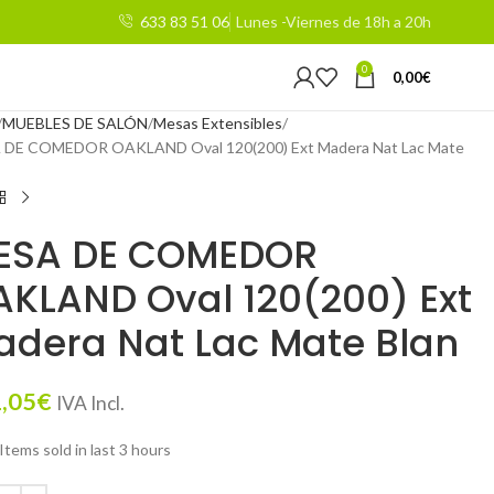
633 83 51 06
Lunes -Viernes de 18h a 20h
0
0,00
€
MUEBLES DE SALÓN
Mesas Extensibles
 DE COMEDOR OAKLAND Oval 120(200) Ext Madera Nat Lac Mate
ESA DE COMEDOR
KLAND Oval 120(200) Ext
adera Nat Lac Mate Blan
,05
€
IVA Incl.
Items sold in last 3 hours