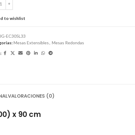
d to wishlist
JG-EC305L33
orías:
Mesas Extensibles
,
Mesas Redondas
:
NAL
VALORACIONES (0)
00) x 90 cm