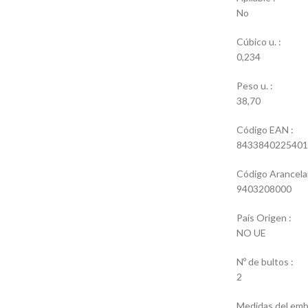
No
Cúbico u. :
0,234
Peso u. :
38,70
Código EAN :
8433840225401
Código Arancelar
9403208000
País Origen :
NO UE
Nº de bultos :
2
Medidas del emba