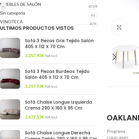
MUEBLES DE SALÓN
4729
Sin categoría
61
VINOTECA
479
ULTIMOS PRODUCTOS VISTOS
Click 
Sofá 3 Piezas Gris Tejido Salón
405 X 112 X 70 Cm
3.257,93
€
IVA Incl.
Sofá 3 Piezas Burdeos Tejido
Salón 405 X 112 X 70 Cm
3.257,93
€
IVA Incl.
Sofá Chaise Longue Izquierda
Crema 290 X 160 X 95 Cm
OAKLAND 
2.677,13
€
IVA Incl.
Programa :
Sofá Chaise Longue Derecha
OAKLAND
Crema Tejido 290 X 160 X 95 Cm