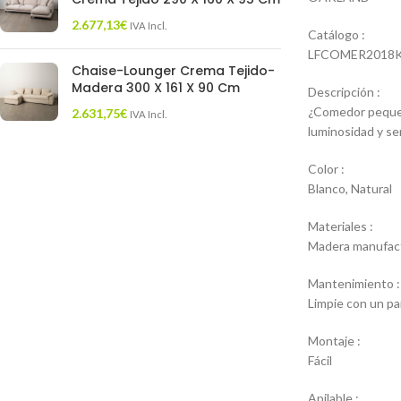
2.677,13
€
IVA Incl.
Catálogo :
LFCOMER2018
Chaise-Lounger Crema Tejido-
Madera 300 X 161 X 90 Cm
Descripción :
¿Comedor pequeño
2.631,75
€
IVA Incl.
luminosidad y se
Color :
Blanco, Natural
Materiales :
Madera manufact
Mantenimiento :
Limpie con un pa
Montaje :
Fácil
Apilable :