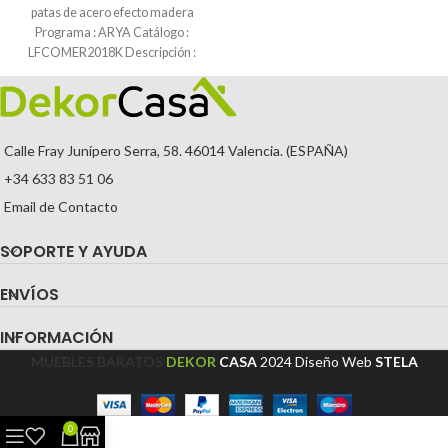
patas de acero efecto madera
Programa : ARYA Catálogo :
LFCOMER2018K Descripción :
Calle Fray Junípero Serra, 58. 46014 Valencia. (ESPAÑA)
+34 633 83 51 06
Email de Contacto
SOPORTE Y AYUDA
ENVÍOS
INFORMACIÓN
MUEBLES BARATOS
DEKOR
CASA
2024
Diseño Web
STELA
0