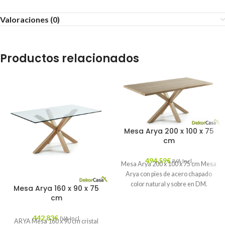
Valoraciones (0)
Productos relacionados
Mesa Arya 200 x 100 x 75
cm
494,59
€
IVA Incl.
Mesa Arya 200 x 100 x 75 cm Mesa
Arya con pies de acero chapado
color natural y sobre en DM.
Mesa Arya 160 x 90 x 75
cm
442,83
€
IVA Incl.
ARYA Mesa 160 x 90 cm cristal