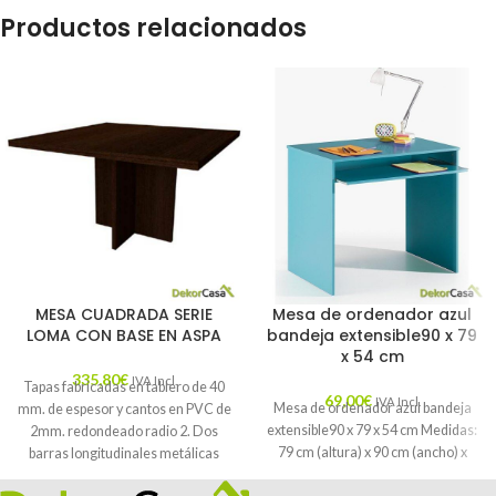
Productos relacionados
MESA CUADRADA SERIE
Mesa de ordenador azul
LOMA CON BASE EN ASPA
bandeja extensible90 x 79
x 54 cm
335,80
€
IVA Incl.
Tapas fabricadas en tablero de 40
69,00
€
IVA Incl.
Mesa de ordenador azul bandeja
mm. de espesor y cantos en PVC de
extensible90 x 79 x 54 cm Medidas:
2mm. redondeado radio 2. Dos
79 cm (altura) x 90 cm (ancho) x
barras longitudinales metálicas
bajo tapa, laterales de 60 mm. de