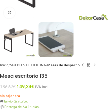
Click to enlarge
Inicio
MUEBLES DE OFICINA
Mesas de despacho
Mesa escritorio 135
149,34
€
186,67
€
IVA Incl.
sin cajonera
🚚
Envío Gratuito.
📦
Entrega de 6 a 14 días.