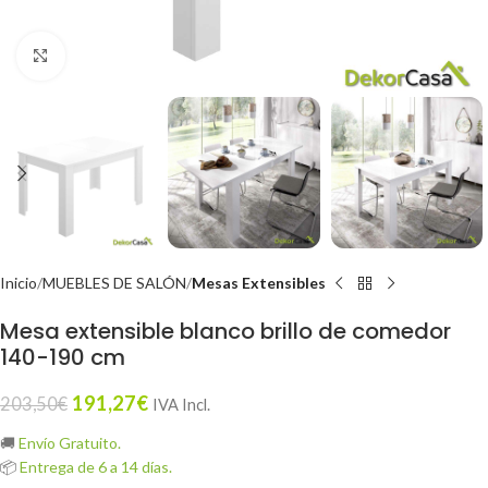
Click to enlarge
Inicio
MUEBLES DE SALÓN
Mesas Extensibles
Mesa extensible blanco brillo de comedor
140-190 cm
191,27
€
203,50
€
IVA Incl.
🚚
Envío Gratuito.
📦
Entrega de 6 a 14 días.