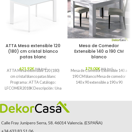
ATTA Mesa extensible 120
Mesa de Comedor
(180) cm cristal blanco
Extensible 140 a 190 CM
patas blanc
blanco
621,92
€
179,00
€
IVA Incl.
IVA Incl.
ATTA Mesa extensible 120 (180)
Mesa de Comedor Extensible 140 a
cm cristal blanco patas blanc
190 CM blanco Mesa de comedor
Programa : ATTA Catálogo :
140 x 90 extensible a 190 x 90
LFCOMER2018K Descripción : Una
buena
Calle Fray Junípero Serra, 58. 46014 Valencia. (ESPAÑA)
+34 633 83 51 06