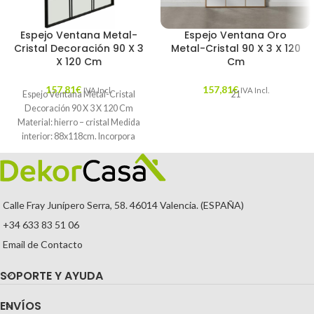
Espejo Ventana Metal-
Espejo Ventana Oro
Cristal Decoración 90 X 3
Metal-Cristal 90 X 3 X 120
X 120 Cm
Cm
157,81
€
157,81
€
IVA Incl.
IVA Incl.
Espejo Ventana Metal-Cristal
21
Decoración 90 X 3 X 120 Cm
Material: hierro – cristal Medida
interior: 88x118cm. Incorpora
anillas para
Calle Fray Junípero Serra, 58. 46014 Valencia. (ESPAÑA)
+34 633 83 51 06
Email de Contacto
SOPORTE Y AYUDA
ENVÍOS