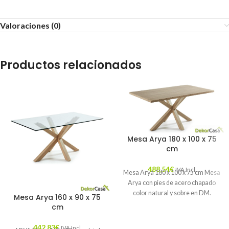
Valoraciones (0)
Productos relacionados
Mesa Arya 180 x 100 x 75
cm
488,54
€
IVA Incl.
Mesa Arya 180 x 100 x 75 cm Mesa
Arya con pies de acero chapado
color natural y sobre en DM.
Mesa Arya 160 x 90 x 75
cm
442,83
€
IVA Incl.