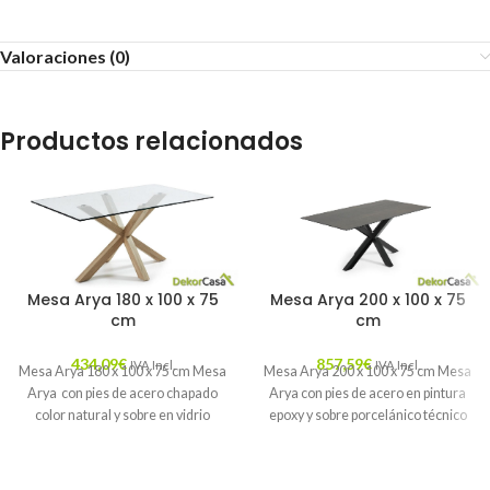
Valoraciones (0)
Productos relacionados
Mesa Arya 180 x 100 x 75
Mesa Arya 200 x 100 x 75
cm
cm
434,09
€
857,59
€
IVA Incl.
IVA Incl.
Mesa Arya 180 x 100 x 75 cm Mesa
Mesa Arya 200 x 100 x 75 cm Mesa
Arya con pies de acero chapado
Arya con pies de acero en pintura
color natural y sobre en vidrio
epoxy y sobre porcelánico técnico