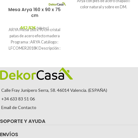
Arya con pies de acero chapado
color natural y sobre en DM.
Mesa Arya 160 x 90 x 75
cm
442,83
€
IVA Incl.
ARYA Mesa 160 x 90 cm cristal
patas de acero efecto madera
Programa : ARYA Catálogo :
LFCOMER2018K Descripción :
Calle Fray Junípero Serra, 58. 46014 Valencia. (ESPAÑA)
+34 633 83 51 06
Email de Contacto
SOPORTE Y AYUDA
ENVÍOS