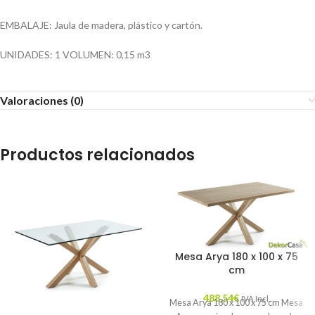
EMBALAJE: Jaula de madera, plástico y cartón.
UNIDADES: 1 VOLUMEN: 0,15 m3
Valoraciones (0)
Productos relacionados
Mesa Arya 180 x 100 x 75
cm
488,54
€
IVA Incl.
Mesa Arya 180 x 100 x 75 cm Mesa