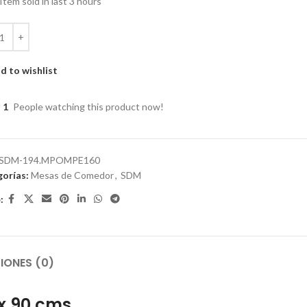
Item sold in last 3 hours
d to wishlist
1
People watching this product now!
SDM-194.MPOMPE160
orías:
Mesas de Comedor
,
SDM
:
IONES (0)
 x 90 cms