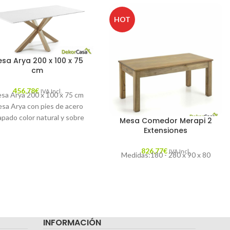
HOT
sa Arya 200 x 100 x 75
cm
456,78
€
IVA Incl.
sa Arya 200 x 100 x 75 cm
sa Arya con pies de acero
apado color natural y sobre
Mesa Comedor Merapi 2
en DM
Extensiones
826,77
€
IVA Incl.
Medidas:180 - 280 x 90 x 80
INFORMACIÓN