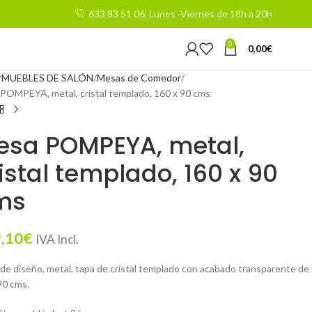
633 83 51 06
Lunes -Viernes de 18h a 20h
0
0,00
€
MUEBLES DE SALÓN
Mesas de Comedor
POMPEYA, metal, cristal templado, 160 x 90 cms
esa POMPEYA, metal,
istal templado, 160 x 90
ms
,10
€
IVA Incl.
de diseño, metal, tapa de cristal templado con acabado transparente de
0 cms.