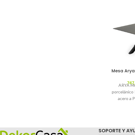
Mesa Arya 
747
ARYA Me
porcelánico
acero a 
Catálogo
De
SOPORTE Y AY