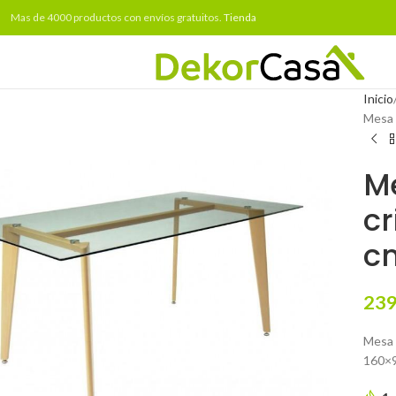
Mas de 4000 productos con envíos gratuitos.
Tienda
Inicio
Mesa 
M
cr
c
239
Mesa 
160×9