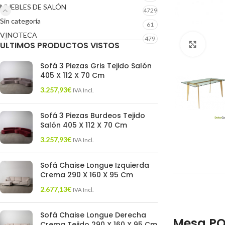
MUEBLES DE SALÓN
4729
Sin categoría
61
VINOTECA
479
ULTIMOS PRODUCTOS VISTOS
Click 
Sofá 3 Piezas Gris Tejido Salón
405 X 112 X 70 Cm
3.257,93
€
IVA Incl.
Sofá 3 Piezas Burdeos Tejido
Salón 405 X 112 X 70 Cm
3.257,93
€
IVA Incl.
Sofá Chaise Longue Izquierda
Crema 290 X 160 X 95 Cm
2.677,13
€
IVA Incl.
Sofá Chaise Longue Derecha
Mesa POM
Crema Tejido 290 X 160 X 95 Cm