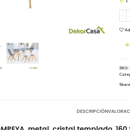
1
to enlarge
Ad
SKU:
Categ
Share
DESCRIPCIÓN
VALORAC
PEYA, metal, cristal templado, 160