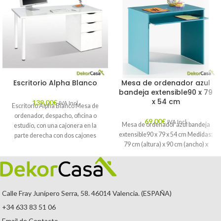
Escritorio Alpha Blanco
Mesa de ordenador azul
bandeja extensible90 x 79
x 54 cm
139,00
€
IVA Incl.
Escritorio Alpha Blanco Mesa de
ordenador, despacho, oficina o
69,00
€
IVA Incl.
Mesa de ordenador azul bandeja
estudio, con una cajonera en la
extensible90 x 79 x 54 cm Medidas:
parte derecha con dos cajones
79 cm (altura) x 90 cm (ancho) x
Calle Fray Junípero Serra, 58. 46014 Valencia. (ESPAÑA)
+34 633 83 51 06
Email de Contacto