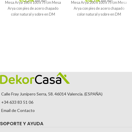
452,24
€
456,78
€
IVA Incl.
IVA Incl.
Mesa Arya 180 x 100 x 75 cm Mesa
Mesa Arya 200 x 100 x 75 cm Mesa
Arya con pies de acero chapado
Arya con pies de acero chapado
color natural y sobre en DM
color natural y sobre en DM
Calle Fray Junípero Serra, 58. 46014 Valencia. (ESPAÑA)
+34 633 83 51 06
Email de Contacto
SOPORTE Y AYUDA