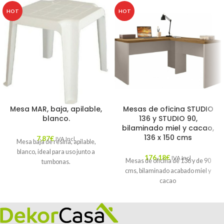
HOT
HOT
Mesa MAR, baja, apilable,
Mesas de oficina STUDIO
blanco.
136 y STUDIO 90,
bilaminado miel y cacao,
136 x 150 cms
7,87
€
IVA Incl.
Mesa baja de resina, apilable,
blanco, ideal para uso junto a
176,18
€
IVA Incl.
Mesas de oficina de 136 y de 90
tumbonas.
cms, bilaminado acabado miel y
cacao