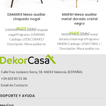
DAMARIS Mesa auxiliar
MARSH Mesa auxiliar
chapado nogal
metal dorado cristal
negro
80,32
€
IVA Incl.
DAMARIS Mesa auxiliar chapado
94,43
€
IVA Incl.
MARSH Mesa auxiliar metal
nogal Programa : DAMARIS
dorado cristal negro Programa :
Catálogo : LFDECORAR17
MARSH Catálogo : LFNATURAL17
Descripción : Mesa auxiliar en
Descripción : Mesa auxiliar con
chapado de madera de
sobre de
Calle Fray Junípero Serra, 58. 46014 Valencia. (ESPAÑA)
+34 633 83 51 06
Email de Contacto
SOPORTE Y AYUDA
ENVÍOS