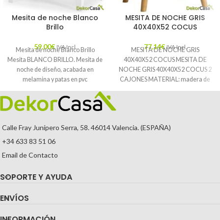
Mesita de noche Blanco
MESITA DE NOCHE GRIS
Brillo
40X40X52 COCUS
59,00
€
77,14
€
IVA Incl.
IVA Incl.
Mesita de noche Blanco Brillo
MESITA DE NOCHE GRIS
Mesita BLANCO BRILLO. Mesita de
40X40X52 COCUS MESITA DE
noche de diseño, acabada en
NOCHE GRIS 40X40X52 COCUS 2
melamina y patas en pvc
CAJONES MATERIAL: madera de
pino DIMENSIONES Largo:40
Calle Fray Junípero Serra, 58. 46014 Valencia. (ESPAÑA)
+34 633 83 51 06
Email de Contacto
SOPORTE Y AYUDA
ENVÍOS
INFORMACIÓN