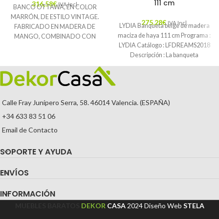
111 cm
316,58
€
IVA Incl.
BANCO OTTAWA, EN COLOR
MARRÓN, DE ESTILO VINTAGE.
275,28
€
IVA Incl.
LYDIA Banqueta beige de madera
FABRICADO EN MADERA DE
maciza de haya 111 cm Programa :
MANGO, COMBINADO CON
LYDIA Catálogo : LFDREAMS2018
CUERO.
Descripción : La banqueta
🚚
Envío Gratuito.
Calle Fray Junípero Serra, 58. 46014 Valencia. (ESPAÑA)
+34 633 83 51 06
Email de Contacto
SOPORTE Y AYUDA
ENVÍOS
INFORMACIÓN
MUEBLES BARATOS
DEKOR
CASA
2024
Diseño Web
STELA