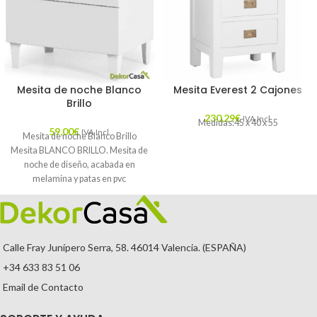
Mesita de noche Blanco
Mesita Everest 2 Cajones
Brillo
230,29
€
IVA Incl.
Medidas:45 x 40 x 55
59,00
€
IVA Incl.
Mesita de noche Blanco Brillo
Mesita BLANCO BRILLO. Mesita de
noche de diseño, acabada en
melamina y patas en pvc
Calle Fray Junípero Serra, 58. 46014 Valencia. (ESPAÑA)
+34 633 83 51 06
Email de Contacto