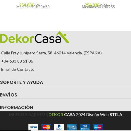
254,83
€
254,83
€
IVA Incl.
IVA Incl.
Medidas:50 x 40 x 60
Medidas:50 x 40 x 55
Calle Fray Junípero Serra, 58. 46014 Valencia. (ESPAÑA)
+34 633 83 51 06
Email de Contacto
SOPORTE Y AYUDA
ENVÍOS
INFORMACIÓN
MUEBLES BARATOS
DEKOR
CASA
2024
Diseño Web
STELA