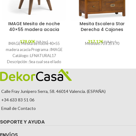
IMAGE Mesita de noche
Mesita Escalera Star
40×55 madera acacia
Derecha 4 Cajones
178,00
€
317,12
€
IVA Incl.
IVA Incl.
IMAGE Mesita de noche 40×55
Medidas:70 x 35 x 70
madera acacia Programa : IMAGE
Catálogo : LFNATURAL17
Descripción : Sea cual sea el lado
Calle Fray Junípero Serra, 58. 46014 Valencia. (ESPAÑA)
+34 633 83 51 06
Email de Contacto
SOPORTE Y AYUDA
ENVÍOS