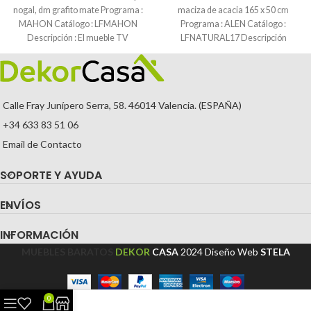
nogal, dm grafito mate Programa :
maciza de acacia 165 x 50 cm
MAHON Catálogo : LFMAHON
Programa : ALEN Catálogo :
Descripción : El mueble TV
LFNATURAL17 Descripción
Calle Fray Junípero Serra, 58. 46014 Valencia. (ESPAÑA)
+34 633 83 51 06
Email de Contacto
SOPORTE Y AYUDA
ENVÍOS
INFORMACIÓN
MUEBLES BARATOS
DEKOR
CASA
2024
Diseño Web
STELA
0