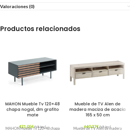
Valoraciones (0)
Productos relacionados
MAHON Mueble Tv 120×48
Mueble de TV Alen de
chapa nogal, dm grafito
madera maciza de acacia
mate
165 x 50 cm
471,05
€
640,37
€
IVA Incl.
IVA Incl.
MAHON Mueble Tv 120×48 chapa
Mueble de TV Alen de madera