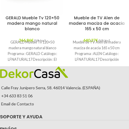
GERALD Mueble Tv 120×50
Mueble de TV Alen de
madera mango natural
madera maciza de acacia
blanco
165 x 50 cm
366,86
€
640,37
€
IVA Incl.
IVA Incl.
GERALD Mueble Tv 120×50
Mueble de TV Alen de madera
madera mango natural blanco
maciza de acacia 165 x 50 cm
Programa : GERALD Catálogo :
Programa : ALEN Catálogo :
LFNATURAL17 Descripción : El
LFNATURAL17 Descripción
mueble TV Georg
Calle Fray Junípero Serra, 58. 46014 Valencia. (ESPAÑA)
+34 633 83 51 06
Email de Contacto
SOPORTE Y AYUDA