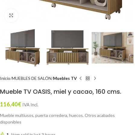
Click to enlarge
Inicio
MUEBLES DE SALÓN
Muebles TV
Mueble TV OASIS, miel y cacao, 160 cms.
116,40
€
IVA Incl.
Mueble multiusos, puerta corredera, huecos. Otros acabados
disponibles
1
Item sold in last 3 hours