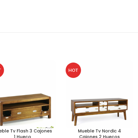
T
HOT
ble Tv Flash 3 Cajones
Mueble Tv Nordic 4
1 Hueco
Cajones 2 Huecos