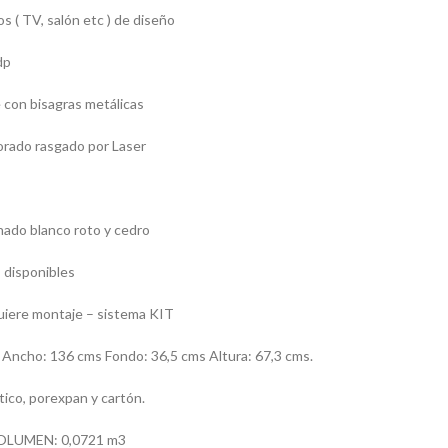
s ( TV, salón etc ) de diseño
dp
 con bisagras metálicas
orado rasgado por Laser
ado blanco roto y cedro
 disponibles
uiere montaje – sistema KIT
cho: 136 cms Fondo: 36,5 cms Altura: 67,3 cms.
ico, porexpan y cartón.
OLUMEN: 0,0721 m3