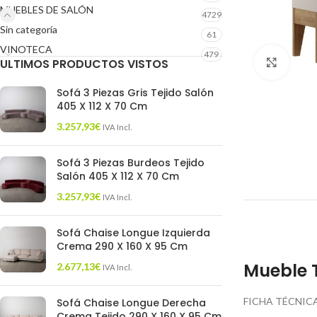
MUEBLES DE SALÓN
4729
Sin categoría
61
VINOTECA
479
ULTIMOS PRODUCTOS VISTOS
Click 
Sofá 3 Piezas Gris Tejido Salón
405 X 112 X 70 Cm
3.257,93
€
IVA Incl.
Sofá 3 Piezas Burdeos Tejido
Salón 405 X 112 X 70 Cm
3.257,93
€
IVA Incl.
Sofá Chaise Longue Izquierda
Crema 290 X 160 X 95 Cm
Mueble T
2.677,13
€
IVA Incl.
FICHA TÉCNICA
Sofá Chaise Longue Derecha
Crema Tejido 290 X 160 X 95 Cm