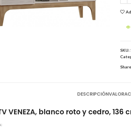
Ad
to enlarge
SKU:
Categ
Share
DESCRIPCIÓN
VALORAC
V VENEZA, blanco roto y cedro, 136 
: