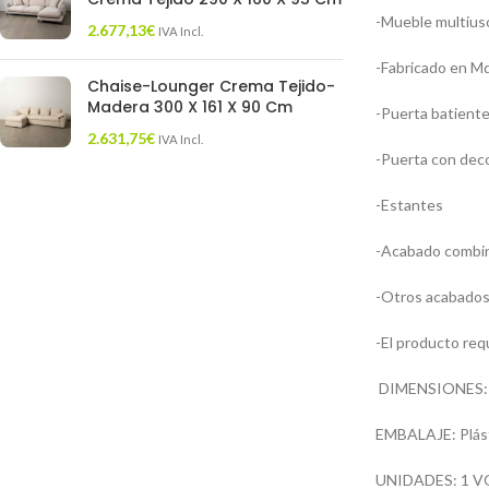
-Mueble multiuso
2.677,13
€
IVA Incl.
-Fabricado en M
Chaise-Lounger Crema Tejido-
Madera 300 X 161 X 90 Cm
-Puerta batiente
2.631,75
€
IVA Incl.
-Puerta con dec
-Estantes
-Acabado combin
-Otros acabados
-El producto req
DIMENSIONES: An
EMBALAJE: Plást
UNIDADES: 1 V