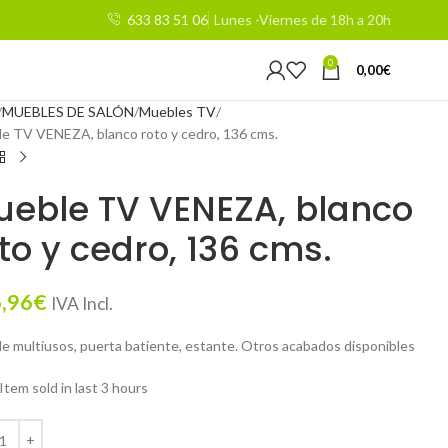
633 83 51 06
Lunes -Viernes de 18h a 20h
0
0,00
€
MUEBLES DE SALÓN
Muebles TV
e TV VENEZA, blanco roto y cedro, 136 cms.
ueble TV VENEZA, blanco
to y cedro, 136 cms.
,96
€
IVA Incl.
e multiusos, puerta batiente, estante. Otros acabados disponibles
Item sold in last 3 hours