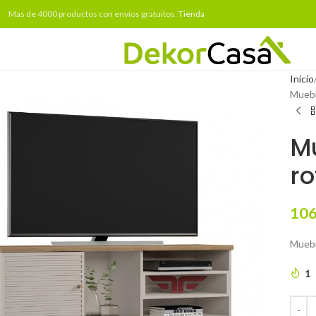
Mas de 4000 productos con envíos gratuitos.
Tienda
Inicio
Muebl
M
ro
106
Muebl
1