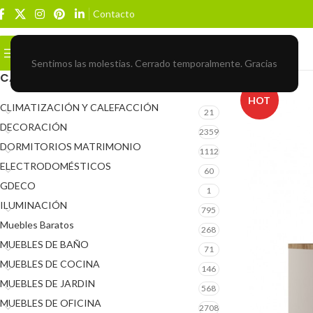
Contacto
Buscar
BROWSE CATEGORIES
Sentimos las molestias. Cerrado temporalmente. Gracias
CATEGORÍAS DEL PRODUCTO
HOT
CLIMATIZACIÓN Y CALEFACCIÓN
21
DECORACIÓN
2359
DORMITORIOS MATRIMONIO
1112
ELECTRODOMÉSTICOS
60
GDECO
1
ILUMINACIÓN
795
Muebles Baratos
268
MUEBLES DE BAÑO
71
MUEBLES DE COCINA
146
MUEBLES DE JARDIN
568
MUEBLES DE OFICINA
2708