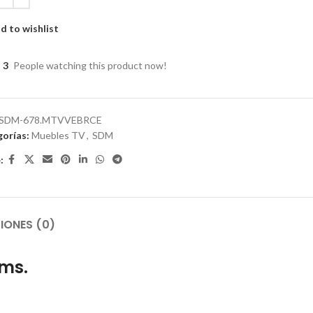
d to wishlist
3
People watching this product now!
SDM-678.MTVVEBRCE
orías:
Muebles TV
,
SDM
:
IONES (0)
cms.