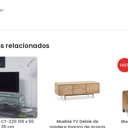
kgs
s relacionados
HO
 CT-220 100 x 50
Mueble TV Delsie de
Mue
x 35 cm
madera maciza de acacia