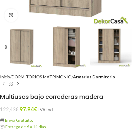
Click to enlarge
Inicio
DORMITORIOS MATRIMONIO
Armarios Dormitorio
Multiusos bajo correderas madera
97,94
€
122,43
€
IVA Incl.
🚚
Envío Gratuito.
📦
Entrega de 6 a 14 días.