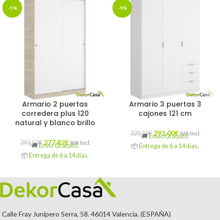
-5%
-9%
Armario 2 puertas
Armario 3 puertas 3
corredera plus 120
cajones 121 cm
natural y blanco brillo
291,00
€
320,10
€
IVA Incl.
🚚
Envío Gratuito.
277,82
€
291,50
€
IVA Incl.
🚚
Envío Gratuito.
📦
Entrega de 6 a 14 días.
📦
Entrega de 6 a 14 días.
Calle Fray Junípero Serra, 58. 46014 Valencia. (ESPAÑA)