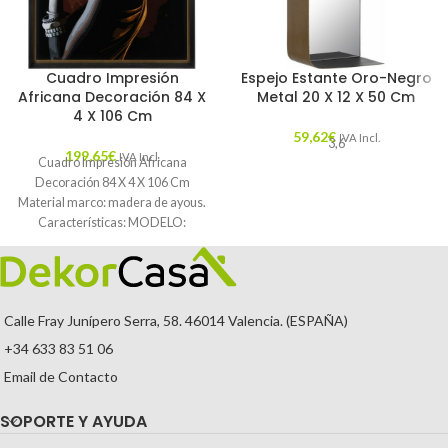
Cuadro Impresión
Espejo Estante Oro-Negro
Africana Decoración 84 X
Metal 20 X 12 X 50 Cm
4 X 106 Cm
59,62
€
IVA Incl.
3,6
199,65
€
IVA Incl.
Cuadro Impresión Africana
Decoración 84 X 4 X 106 Cm
Material marco: madera de ayous.
Características: MODELO:
AFRICANA TEMPORADA:
CATÁLOGO
Calle Fray Junípero Serra, 58. 46014 Valencia. (ESPAÑA)
+34 633 83 51 06
Email de Contacto
SOPORTE Y AYUDA