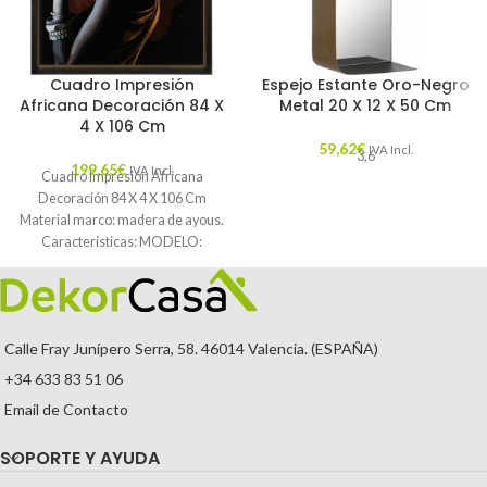
Cuadro Impresión
Espejo Estante Oro-Negro
Africana Decoración 84 X
Metal 20 X 12 X 50 Cm
4 X 106 Cm
59,62
€
IVA Incl.
3,6
199,65
€
IVA Incl.
Cuadro Impresión Africana
Decoración 84 X 4 X 106 Cm
Material marco: madera de ayous.
Características: MODELO:
AFRICANA TEMPORADA:
CATÁLOGO
Calle Fray Junípero Serra, 58. 46014 Valencia. (ESPAÑA)
+34 633 83 51 06
Email de Contacto
SOPORTE Y AYUDA