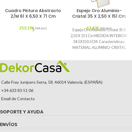
Cuadro Pintura Abstracto
Espejo Oro Aluminio-
2/M 61 X 6,50 X 71 Cm
Cristal 35 X 2,50 X 151 Cm
253,19
€
63,43
€
IVA Incl.
IVA Incl.
3
Espejo Oro Aluminio-Cristal 35 X
2,50 X 151 Cm MEDIDA INTERIOR:
34.5X150.5CM. Características:
MATERIAL: ALUMINIO-CRISTAL
TEMPORADA: CATÁLOGO
COLOR: ORO PIEZA:
Calle Fray Junípero Serra, 58. 46014 Valencia. (ESPAÑA)
+34 633 83 51 06
Email de Contacto
SOPORTE Y AYUDA
ENVÍOS