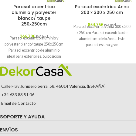
Parasol excentrico
Parasol excéntrico Anna
aluminio y polyester
300 x 300 x 250 cm
blanco/ taupe
250x250cm
854,75
€
IVA Incl.
Parasol excéntrico Anna 300 x 300
x 250 cm Parasol excéntrico de
366,78
€
IVA Incl.
Parasol excentrico aluminio y
aluminio modelo Anna. Este
polyester blanco/ taupe 250x250cm
parasol es una gran
Parasol excentrico de aluminio
ideal para exteriores. Su posición
excéntrica permite aprovechar
Calle Fray Junípero Serra, 58. 46014 Valencia. (ESPAÑA)
+34 633 83 51 06
Email de Contacto
SOPORTE Y AYUDA
ENVÍOS