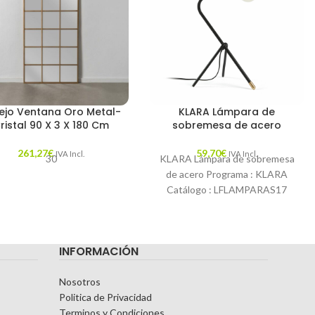
ejo Ventana Oro Metal-
KLARA Lámpara de
ristal 90 X 3 X 180 Cm
sobremesa de acero
261,27
€
59,70
€
IVA Incl.
IVA Incl.
30
KLARA Lámpara de sobremesa
de acero Programa : KLARA
Catálogo : LFLAMPARAS17
Descripción : Lámpara de mesa
Jana de acero
INFORMACIÓN
Nosotros
Politica de Privacidad
Terminos y Condiciones