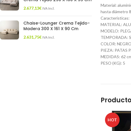
Material: alumin
2.677,13
€
IVA Incl.
hasta diámetro 8
Características:
Chaise-Lounger Crema Tejido-
MATERIAL: AL
Madera 300 X 161 X 90 Cm
MODELO: PLEG
2.631,75
€
TEMPORADA: S
IVA Incl.
COLOR: NEGR
PIEZA: PATAS 
MEDIDAS: 62 cm.
PESO (KG): 5
Producto
HOT