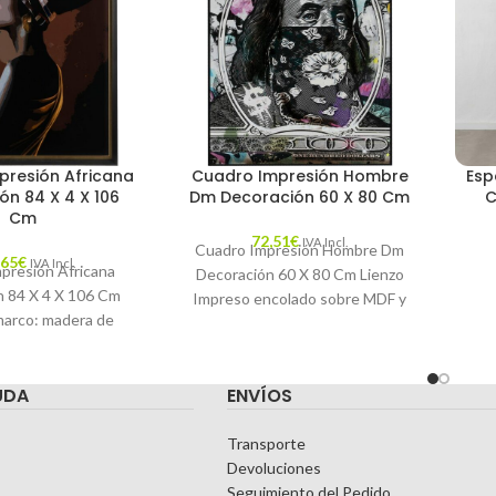
presión Africana
Cuadro Impresión Hombre
Esp
ón 84 X 4 X 106
Dm Decoración 60 X 80 Cm
C
Cm
72,51
€
IVA Incl.
Cuadro Impresión Hombre Dm
,65
€
IVA Incl.
presión Africana
Decoración 60 X 80 Cm Lienzo
n 84 X 4 X 106 Cm
Impreso encolado sobre MDF y
marco: madera de
retocado a mano con pintura,
aracterísticas:
O: AFRICANA
UDA
ENVÍOS
DA: CATÁLOGO
Transporte
Devoluciones
Seguimiento del Pedido