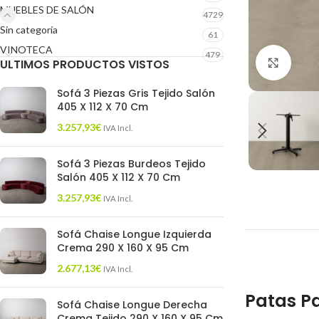
MUEBLES DE SALÓN
4729
Sin categoría
61
VINOTECA
479
ULTIMOS PRODUCTOS VISTOS
Click 
Sofá 3 Piezas Gris Tejido Salón
405 X 112 X 70 Cm
3.257,93
€
IVA Incl.
Sofá 3 Piezas Burdeos Tejido
Salón 405 X 112 X 70 Cm
3.257,93
€
IVA Incl.
Sofá Chaise Longue Izquierda
Crema 290 X 160 X 95 Cm
2.677,13
€
IVA Incl.
Patas Pa
Sofá Chaise Longue Derecha
Crema Tejido 290 X 160 X 95 Cm