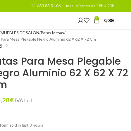
633 83 51 06
Lunes -Viernes de 18h a 20h
0
0,00
€
MUEBLES DE SALÓN
Patas Mesas
 Para Mesa Plegable Negro Aluminio 62 X 62 X 72 Cm
atas Para Mesa Plegable
gro Aluminio 62 X 62 X 72
m
,28
€
IVA Incl.
Item sold in last 3 hours