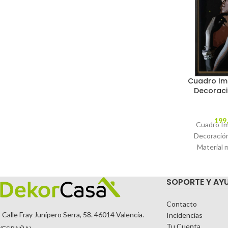
Cuadro Im
Decoraci
199
Cuadro Im
Decoració
Material 
ayous. C
MODEL
SOPORTE Y AY
TEMPORA
Contacto
Calle Fray Junípero Serra, 58. 46014 Valencia.
Incidencias
Tu Cuenta