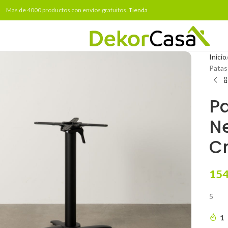
Mas de 4000 productos con envíos gratuitos.
Tienda
Inicio
Patas
P
Ne
C
154
5
1