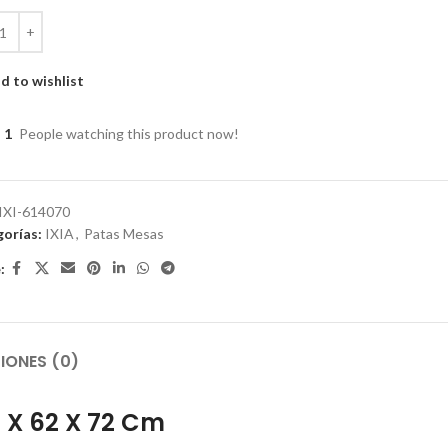
d to wishlist
1
People watching this product now!
IXI-614070
orías:
IXIA
,
Patas Mesas
:
IONES (0)
 X 62 X 72 Cm